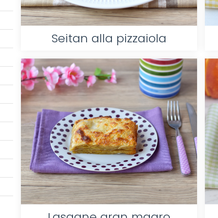
Seitan alla pizzaiola
Lasagne gran magro