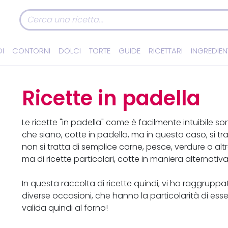
I
CONTORNI
DOLCI
TORTE
GUIDE
RICETTARI
INGREDIEN
Ricette in padella
Le ricette "in padella" come è facilmente intuibile so
che siano, cotte in padella, ma in questo caso, si tra
non si tratta di semplice carne, pesce, verdure o al
ma di ricette particolari, cotte in maniera alternativa
In questa raccolta di ricette quindi, vi ho raggruppa
diverse occasioni, che hanno la particolarità di esser
valida quindi al forno!