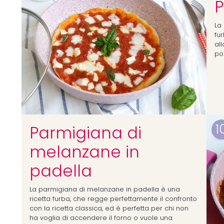
P
La 
fu
al
po
1
Parmigiana di
melanzane in
padella
La parmigiana di melanzane in padella è una
ricetta furba, che regge perfettamente il confronto
con la ricetta classica, ed è perfetta per chi non
ha voglia di accendere il forno o vuole una