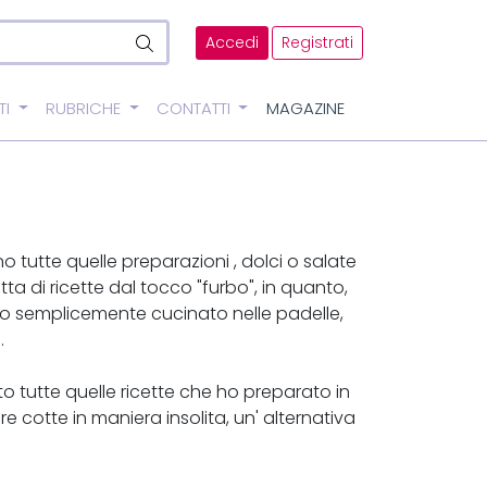
Accedi
Registrati
TI
RUBRICHE
CONTATTI
MAGAZINE
no tutte quelle preparazioni , dolci o salate
tta di ricette dal tocco "furbo", in quanto,
tro semplicemente cucinato nelle padelle,
.
to tutte quelle ricette che ho preparato in
e cotte in maniera insolita, un' alternativa