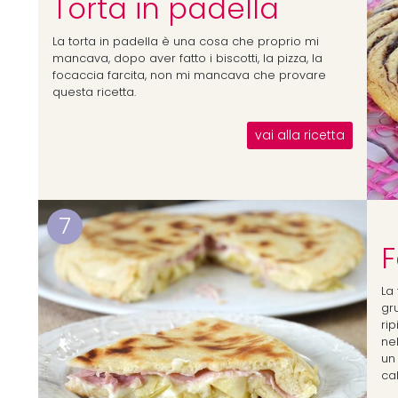
Torta in padella
La torta in padella è una cosa che proprio mi
mancava, dopo aver fatto i biscotti, la pizza, la
focaccia farcita, non mi mancava che provare
questa ricetta.
vai alla ricetta
7
F
La
gr
ri
nel
un 
cal