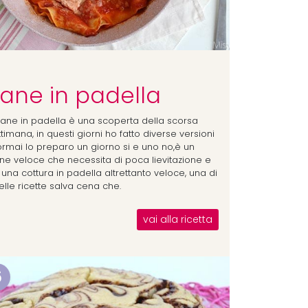
ane in padella
 pane in padella è una scoperta della scorsa
timana, in questi giorni ho fatto diverse versioni
ormai lo preparo un giorno si e uno no,è un
ne veloce che necessita di poca lievitazione e
una cottura in padella altrettanto veloce, una di
elle ricette salva cena che.
vai alla ricetta
6