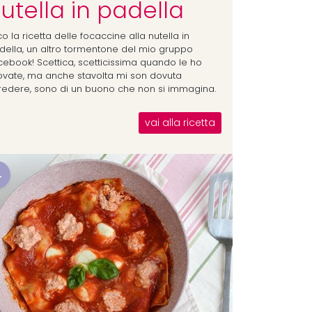
utella in padella
o la ricetta delle focaccine alla nutella in
della, un altro tormentone del mio gruppo
cebook! Scettica, scetticissima quando le ho
ovate, ma anche stavolta mi son dovuta
credere, sono di un buono che non si immagina.
vai alla ricetta
4