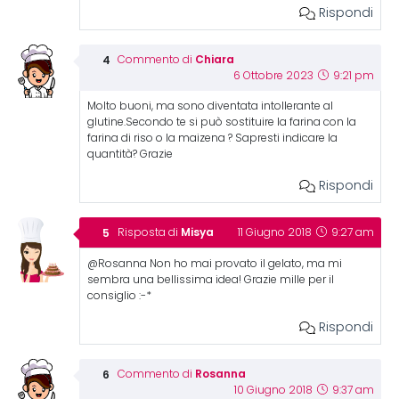
Rispondi
Chiara
Commento di
6 Ottobre 2023
9:21 pm
Molto buoni, ma sono diventata intollerante al
glutine.Secondo te si può sostituire la farina con la
farina di riso o la maizena ? Sapresti indicare la
quantità? Grazie
Rispondi
Misya
Risposta di
11 Giugno 2018
9:27 am
@Rosanna Non ho mai provato il gelato, ma mi
sembra una bellissima idea! Grazie mille per il
consiglio :-*
Rispondi
Rosanna
Commento di
10 Giugno 2018
9:37 am