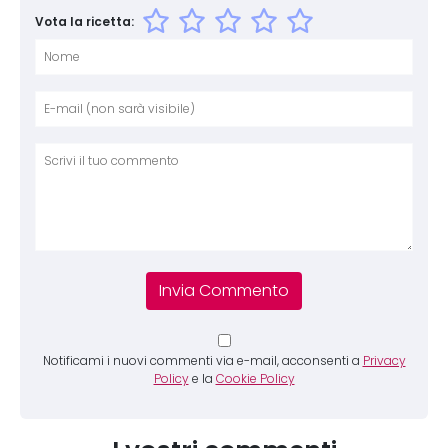
Vota la ricetta:
Nome
E-mai
Sito 
Comm
Notificami i nuovi commenti via e-mail, acconsenti a
Privacy
Policy
e la
Cookie Policy