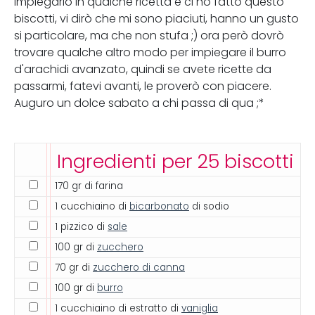
impiegarlo in qualche ricetta e ci ho fatto questo
biscotti, vi dirò che mi sono piaciuti, hanno un gusto
si particolare, ma che non stufa ;) ora però dovrò
trovare qualche altro modo per impiegare il burro
d'arachidi avanzato, quindi se avete ricette da
passarmi, fatevi avanti, le proverò con piacere.
Auguro un dolce sabato a chi passa di qua ;*
Ingredienti per 25 biscotti
170 gr di farina
1 cucchiaino di
bicarbonato
di sodio
1 pizzico di
sale
100 gr di
zucchero
70 gr di
zucchero di canna
100 gr di
burro
1 cucchiaino di estratto di
vaniglia