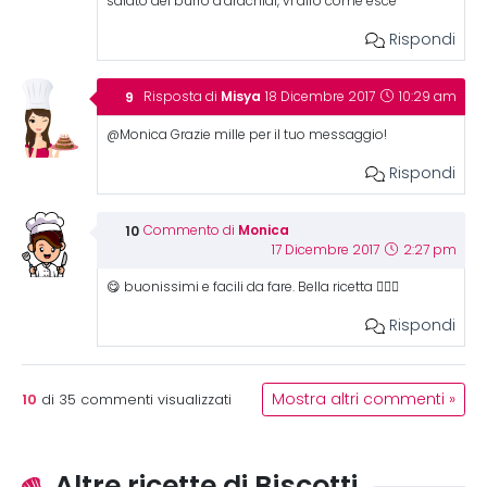
salato del burro d’arachidi, vi dirò come esce
Rispondi
Misya
Risposta di
18 Dicembre 2017
10:29 am
@Monica Grazie mille per il tuo messaggio!
Rispondi
Monica
Commento di
17 Dicembre 2017
2:27 pm
😋 buonissimi e facili da fare. Bella ricetta 👍🏻🌟
Rispondi
10
Mostra altri commenti »
di
35
commenti visualizzati
Altre ricette di Biscotti