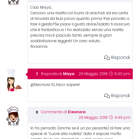
Ciao Misya ,
Cercavo una ricetta col burro di arachidi. ed ero certa
di trovarla da te,la provo quanto prima !hai provato a
fare il gelato?Se piace il gusto dolce/salato ti assicuro
che è fantastico.io l ho realizzato senza una ricetta
precisa ma è piaciuto tanto..sempre di gran
soddisfazione leggerti! Un caro saluto .
Rosanna
Rispondi
Misya
Risposta di
29 Maggio 2018
5:40 pm
@Eleonora Sì, facci sapere!
Rispondi
Eleonora
Commento di
29 Maggio 2018
4:49 pm
Io ho pensato (anche se è un po pesante) di fare una
specie di “cuore alla nutella” dato il sapore molto