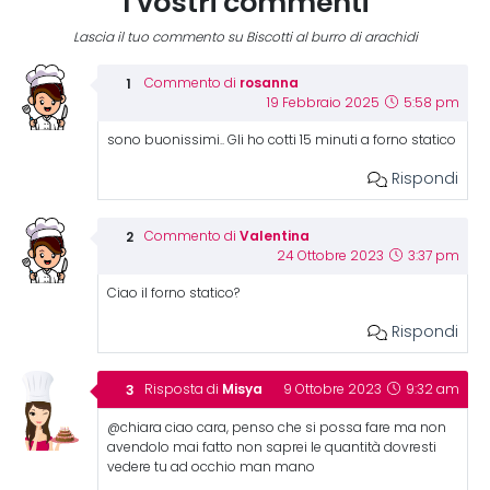
I vostri commenti
Lascia il tuo commento su Biscotti al burro di arachidi
rosanna
Commento di
19 Febbraio 2025
5:58 pm
sono buonissimi.. Gli ho cotti 15 minuti a forno statico
Rispondi
Valentina
Commento di
24 Ottobre 2023
3:37 pm
Ciao il forno statico?
Rispondi
Misya
Risposta di
9 Ottobre 2023
9:32 am
@chiara ciao cara, penso che si possa fare ma non
avendolo mai fatto non saprei le quantità dovresti
vedere tu ad occhio man mano