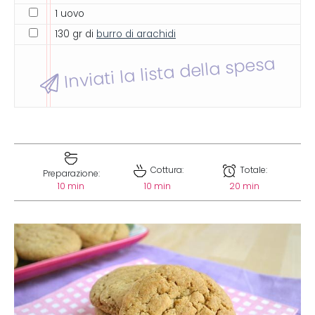
1 uovo
130 gr di
burro di arachidi
Inviati la lista della spesa
Cottura:
Totale:
Preparazione:
10 min
10 min
20 min