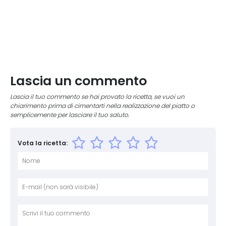
Lascia un commento
Lascia il tuo commento se hai provato la ricetta, se vuoi un
chiarimento prima di cimentarti nella realizzazione del piatto o
semplicemente per lasciare il tuo saluto.
Vota la ricetta:
Nome
E-mai
Sito 
Comm