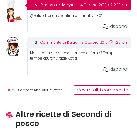
Misya
Risposta di
14 Ottobre 2019
2:33 pm
@katia direi una ventina di minuti a 180°
Rispondi
Katia
Commento di
13 Ottobre 2019
1:26 pm
Ma si possono cuocere anche al forno? Tempi e
temperatura? Grazie Katia
Rispondi
10
Mostra altri commenti »
di
3
commenti visualizzati
Altre ricette di Secondi di
pesce