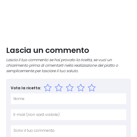
Lascia un commento
Lascia il tuo commento se hai provato la ricetta, se vuoi un
chiarimento prima di cimentarti nella realizzazione del piatto o
semplicemente per lasciare il tuo saluto.
Vota la ricetta:
Nome
E-mai
Sito 
Comm