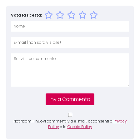
Vota la ricetta:
Nome
E-mai
Sito 
Comm
Notificami i nuovi commenti via e-mail, acconsenti a
Privacy
Policy
e la
Cookie Policy