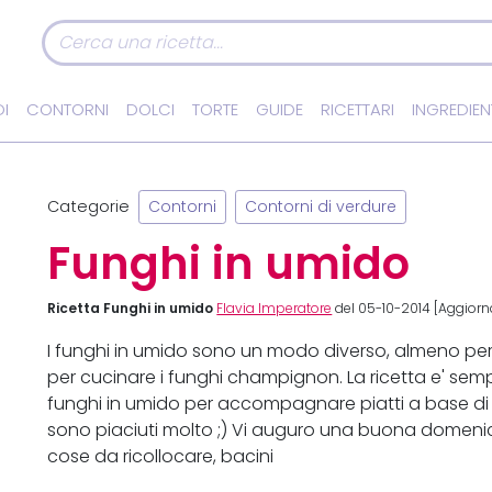
I
CONTORNI
DOLCI
TORTE
GUIDE
RICETTARI
INGREDIEN
Categorie
Contorni
Contorni di verdure
Funghi in umido
Ricetta Funghi in umido
Flavia Imperatore
del 05-10-2014 [Aggiorna
I funghi in umido sono un modo diverso, almeno pe
per cucinare i funghi champignon. La ricetta e' sempl
funghi in umido per accompagnare piatti a base di c
sono piaciuti molto ;) Vi auguro una buona domenic
cose da ricollocare, bacini