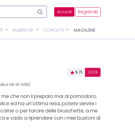
Accedi
Registrati
TI
RUBRICHE
CONTATTI
MAGAZINE
5
/5
VOTA
ta il 08-01-2015]
r me che non li preparo mai al pomodoro,
ice ed ha un'ottima resa, potete servire i
arne o per farcire delle bruschette, a me
a e vado a riprendere con i miei bustoni di