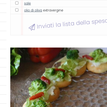
sale
olio di oliva
extravergine
Inviati la lista della spes