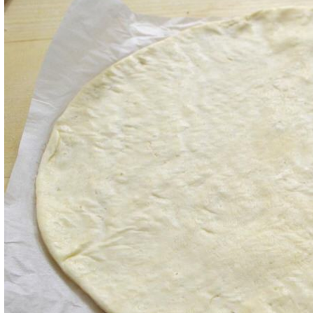
Iniziate stendendo la
pasta per pizza
.