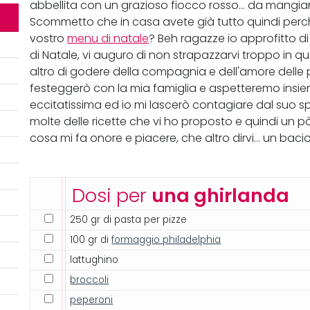
abbellita con un grazioso fiocco rosso... da mangia
Scommetto che in casa avete già tutto quindi perc
vostro
menu di natale
? Beh ragazze io approfitto di 
di Natale, vi auguro di non strapazzarvi troppo in que
altro di godere della compagnia e dell'amore delle 
festeggerò con la mia famiglia e aspetteremo insie
eccitatissima ed io mi lascerò contagiare dal suo spi
molte delle ricette che vi ho proposto e quindi un pò
cosa mi fa onore e piacere, che altro dirvi... un bac
Dosi per
una ghirlanda
250 gr di pasta per pizze
100 gr di
formaggio philadelphia
lattughino
broccoli
peperoni