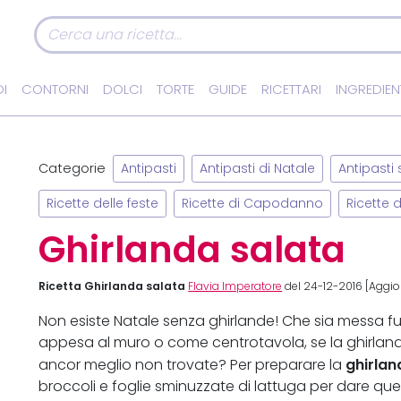
I
CONTORNI
DOLCI
TORTE
GUIDE
RICETTARI
INGREDIEN
Categorie
Antipasti
Antipasti di Natale
Antipasti s
Ricette delle feste
Ricette di Capodanno
Ricette 
Ghirlanda salata
Ricetta Ghirlanda salata
Flavia Imperatore
del 24-12-2016 [Aggior
Non esiste Natale senza ghirlande! Che sia messa fuo
appesa al muro o come centrotavola, se la ghirlan
ghirlan
ancor meglio non trovate? Per preparare la
broccoli e foglie sminuzzate di lattuga per dare quel