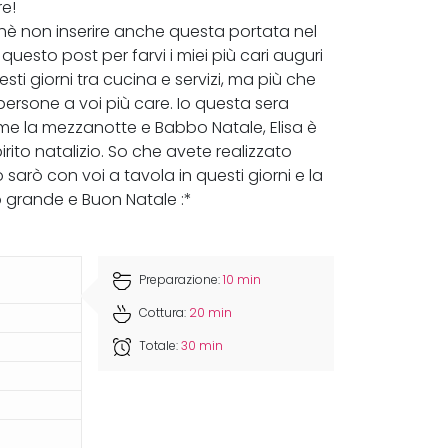
re!
hè non inserire anche questa portata nel
questo post per farvi i miei più cari auguri
sti giorni tra cucina e servizi, ma più che
persone a voi più care. Io questa sera
me la mezzanotte e Babbo Natale, Elisa è
rito natalizio. So che avete realizzato
 sarò con voi a tavola in questi giorni e la
io grande e Buon Natale :*
Preparazione:
10 min
Cottura:
20 min
Totale:
30 min