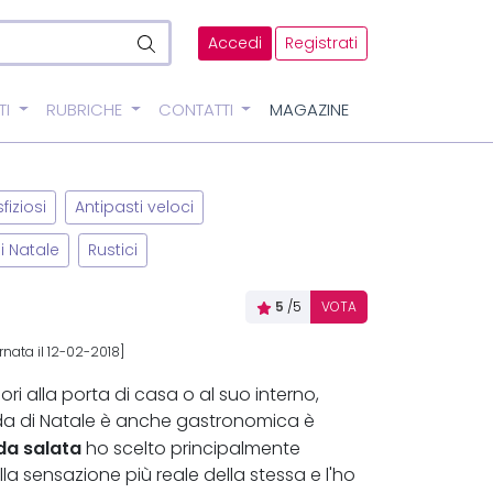
Accedi
Registrati
TI
RUBRICHE
CONTATTI
MAGAZINE
fiziosi
Antipasti veloci
di Natale
Rustici
5
/5
VOTA
nata il 12-02-2018]
ri alla porta di casa o al suo interno,
da di Natale è anche gastronomica è
da salata
ho scelto principalmente
la sensazione più reale della stessa e l'ho