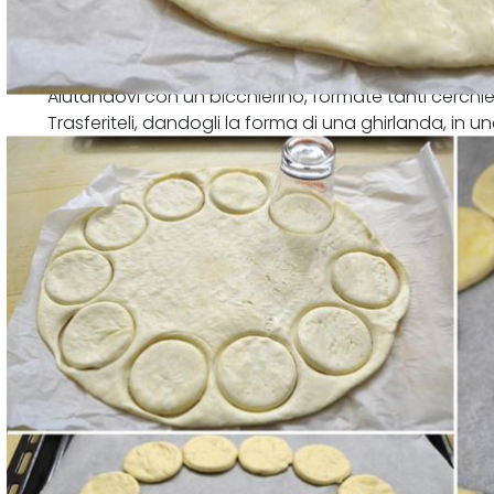
Aiutandovi con un bicchierino, formate tanti cerchiet
Trasferiteli, dandogli la forma di una ghirlanda, in una
con l'olio.