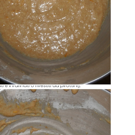
infarinati o rivestiti da pirottini),
e anch'esso negli stampini vuoti rimanenti.