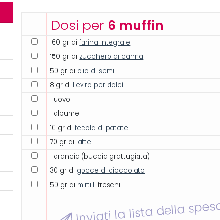
Dosi per
6 muffin
160 gr di
farina integrale
150 gr di
zucchero di canna
50 gr di
olio di semi
8 gr di
lievito per dolci
1 uovo
1 albume
10 gr di
fecola di patate
70 gr di
latte
1 arancia (buccia grattugiata)
30 gr di
gocce di cioccolato
50 gr di
mirtilli
freschi
Inviati la lista della spes