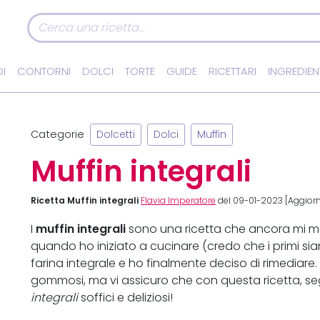
I
CONTORNI
DOLCI
TORTE
GUIDE
RICETTARI
INGREDIEN
Categorie
Dolcetti
Dolci
Muffin
Muffin integrali
Ricetta Muffin integrali
Flavia Imperatore
del 09-01-2023 [Aggiorn
muffin integrali
I
sono una ricetta che ancora mi 
quando ho iniziato a cucinare (credo che i primi sian
farina integrale e ho finalmente deciso di rimediare. 
gommosi, ma vi assicuro che con questa ricetta, seg
integrali
soffici e deliziosi!