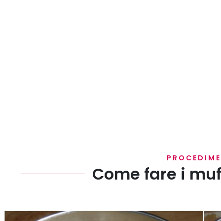
PROCEDIM
Come fare i muff
Versate gli ingredienti liquidi (latte, olio, albume, 