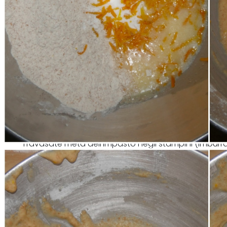
Travasate metà dell'impasto negli stampini (imburrati e 
aggiungete i mirtilli nell'impasto rimasto e travasat