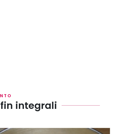
ENTO
in integrali
uovo) in una ciotola e amalgamate.