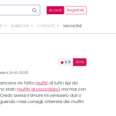
Accedi
Registrati
TI
RUBRICHE
CONTATTI
MAGAZINE
3
/5
VOTA
ata il 24-10-2023]
mancava. Ho fatto
muffin
di tutti i tipi da
o stati i
muffin al cioccolato
), ma mai con
Credo avessi il timore mi venissero duri o
uendo i miei consigli, otterrete dei
muffin