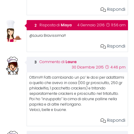
Rispondi
Misya
Risposta di
4 Gennaio 2016
11:56 am
@Laura Bravissima!!
Rispondi
Laura
Commento di
30 Dicembre 2015
4:46 pm
Ottimi!!! Fatti cambiando un po’ le dosi per adattarmi
a quello che avevo in casa (100 gr prosciutto, 250 gr
philadelfia, 1 pacchetto crackers) e tritando
separatamente crackers e prosciutto nel tritatutto.
Poi ho “inzuppato” la cima di alcune palline nella
paprika e di altre nell’origano.
Veloci, belle e buone.
Rispondi