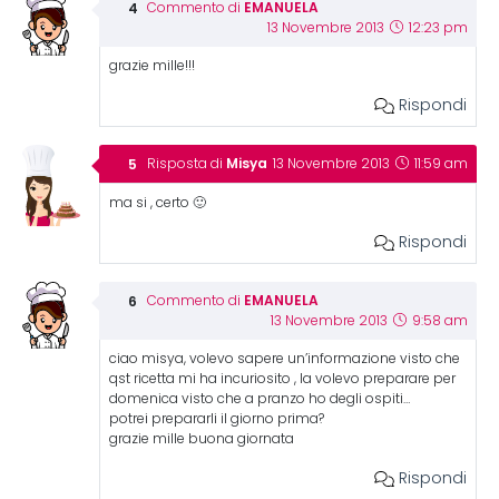
EMANUELA
Commento di
13 Novembre 2013
12:23 pm
grazie mille!!!
Rispondi
Misya
Risposta di
13 Novembre 2013
11:59 am
ma si , certo 🙂
Rispondi
EMANUELA
Commento di
13 Novembre 2013
9:58 am
ciao misya, volevo sapere un’informazione visto che
qst ricetta mi ha incuriosito , la volevo preparare per
domenica visto che a pranzo ho degli ospiti…
potrei prepararli il giorno prima?
grazie mille buona giornata
Rispondi