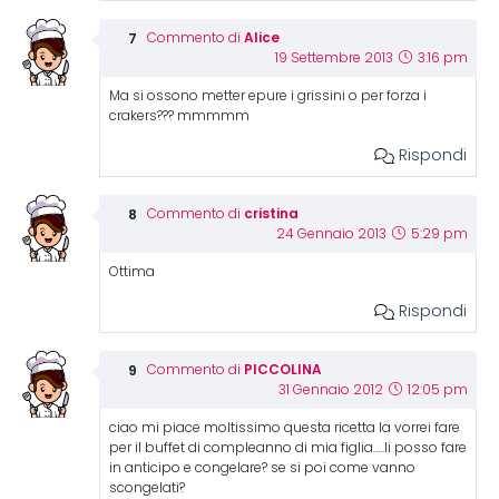
Alice
Commento di
19 Settembre 2013
3:16 pm
Ma si ossono metter epure i grissini o per forza i
crakers??? mmmmm
Rispondi
cristina
Commento di
24 Gennaio 2013
5:29 pm
Ottima
Rispondi
PICCOLINA
Commento di
31 Gennaio 2012
12:05 pm
ciao mi piace moltissimo questa ricetta la vorrei fare
per il buffet di compleanno di mia figlia…..li posso fare
in anticipo e congelare? se si poi come vanno
scongelati?