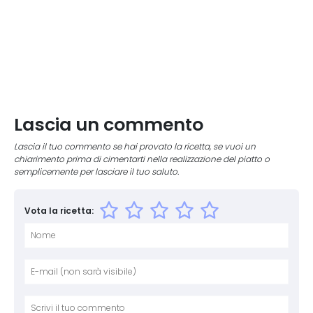
Lascia un commento
Lascia il tuo commento se hai provato la ricetta, se vuoi un
chiarimento prima di cimentarti nella realizzazione del piatto o
semplicemente per lasciare il tuo saluto.
Vota la ricetta:
Nome
E-mai
Sito 
Comm