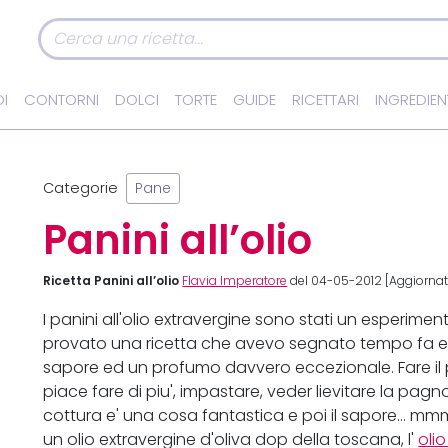
I
CONTORNI
DOLCI
TORTE
GUIDE
RICETTARI
INGREDIEN
Categorie
Pane
Panini all’olio
Ricetta Panini all’olio
Flavia Imperatore
del 04-05-2012 [Aggiornata
I panini all'olio extravergine sono stati un esperimen
provato una ricetta che avevo segnato tempo fa e 
sapore ed un profumo davvero eccezionale. Fare il 
piace fare di piu', impastare, veder lievitare la pagn
cottura e' una cosa fantastica e poi il sapore... mmm
un olio extravergine d'oliva dop della toscana, l'
oli