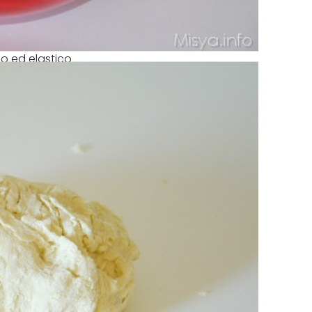
una spianatoia infarinata e lavorare
o ed elastico