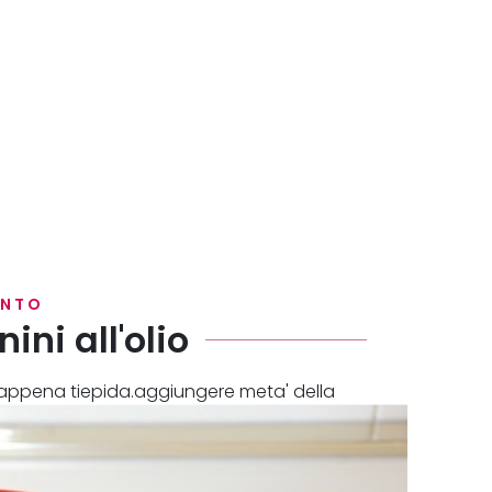
ENTO
ini all'olio
qua appena tiepida.aggiungere meta' della