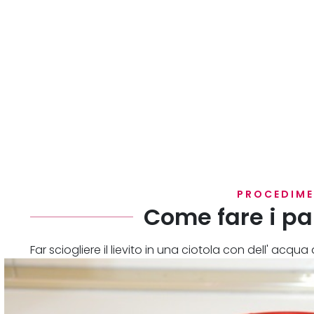
PROCEDIM
Come fare i pan
Far sciogliere il lievito in una ciotola con dell' ac
farina e iniziare a impastare