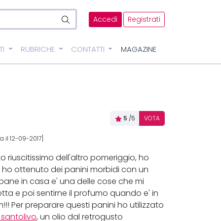
Accedi
Registrati
TI
RUBRICHE
CONTATTI
MAGAZINE
5
/5
VOTA
 il 12-09-2017]
to riuscitissimo dell'altro pomeriggio, ho
ho ottenuto dei panini morbidi con un
pane in casa e' una delle cose che mi
otta e poi sentirne il profumo quando e' in
!!! Per preparare questi panini ho utilizzato
o santolivo
, un olio dal retrogusto