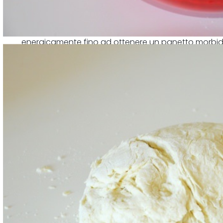
Aggiungere la restante farina,traferire l'impasto su 
energicamente fino ad ottenere un panetto morbid