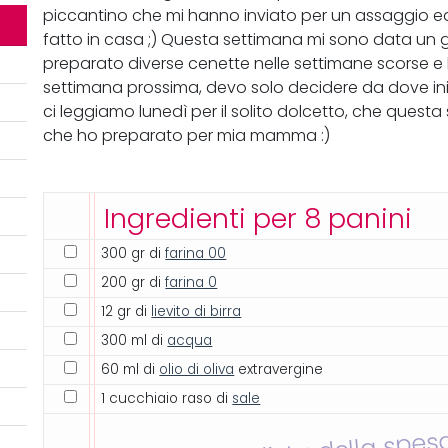
piccantino che mi hanno inviato per un assaggio ed
fatto in casa ;) Questa settimana mi sono data un g
preparato diverse cenette nelle settimane scorse e 
settimana prossima, devo solo decidere da dove inizi
ci leggiamo lunedì per il solito dolcetto, che quest
che ho preparato per mia mamma :)
Ingredienti per 8 panini
300 gr di
farina 00
200 gr di
farina 0
12 gr di
lievito di birra
300 ml di
acqua
60 ml di
olio di oliva
extravergine
1 cucchiaio raso di
sale