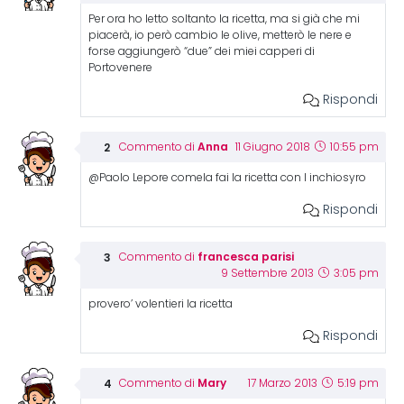
Per ora ho letto soltanto la ricetta, ma si già che mi
piacerà, io però cambio le olive, metterò le nere e
forse aggiungerò “due” dei miei capperi di
Portovenere
Rispondi
Anna
Commento di
11 Giugno 2018
10:55 pm
@Paolo Lepore comela fai la ricetta con l inchiosyro
Rispondi
francesca parisi
Commento di
9 Settembre 2013
3:05 pm
provero’ volentieri la ricetta
Rispondi
Mary
Commento di
17 Marzo 2013
5:19 pm