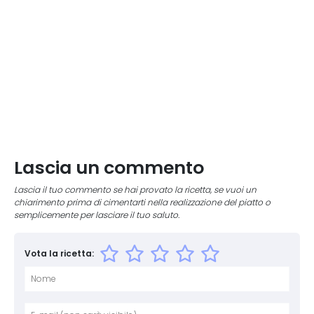
Lascia un commento
Lascia il tuo commento se hai provato la ricetta, se vuoi un
chiarimento prima di cimentarti nella realizzazione del piatto o
semplicemente per lasciare il tuo saluto.
Vota la ricetta:
Nome
E-mai
Sito 