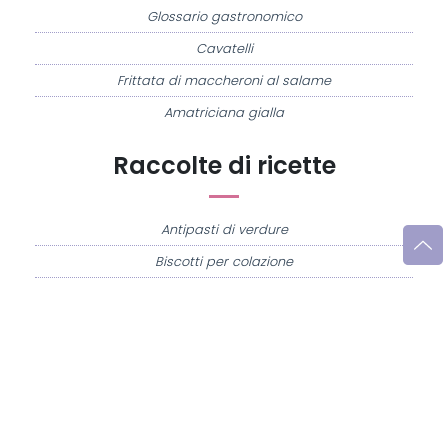
Glossario gastronomico
Cavatelli
Frittata di maccheroni al salame
Amatriciana gialla
Raccolte di ricette
Antipasti di verdure
Biscotti per colazione
Cornetti fatti in casa
Crostatine di mele
Le immagini e le ricette di cucina pubblicate sul sito sono di proprietà di
Flavia
Imperatore
e sono protette dalla legge sul diritto d'autore n. 633/1941 e successive
modifiche.
Misya.info è un sito della
Misya S.r.l. unipersonale
- P.IVA 07248321213 - Napoli -
Leggi la
Privacy Policy