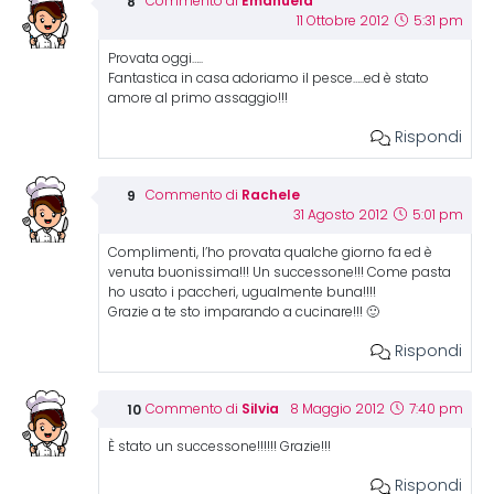
Emanuela
Commento di
11 Ottobre 2012
5:31 pm
Provata oggi…..
Fantastica in casa adoriamo il pesce…..ed è stato
amore al primo assaggio!!!
Rispondi
Rachele
Commento di
31 Agosto 2012
5:01 pm
Complimenti, l’ho provata qualche giorno fa ed è
venuta buonissima!!! Un successone!!! Come pasta
ho usato i paccheri, ugualmente buna!!!!
Grazie a te sto imparando a cucinare!!! 🙂
Rispondi
Silvia
Commento di
8 Maggio 2012
7:40 pm
È stato un successone!!!!!! Grazie!!!
Rispondi