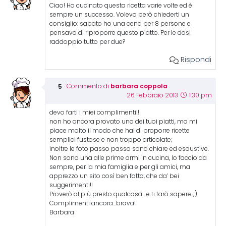
Ciao! Ho cucinato questa ricetta varie volte ed è
sempre un successo. Volevo però chiederti un
consiglio: sabato ho una cena per 8 persone e
pensavo di riproporre questo piatto. Per le dosi
raddoppio tutto per due?
Rispondi
barbara coppola
Commento di
26 Febbraio 2013
1:30 pm
devo farti i miei complimenti!!
non ho ancora provato uno dei tuoi piatti, ma mi
piace molto il modo che hai di proporre ricette
semplici fustose e non troppo articolate;
inoltre le foto passo passo sono chiare ed esaustive.
Non sono una alle prime armi in cucina, lo faccio da
sempre, per la mia famiglia e per gli amici, ma
apprezzo un sito così ben fatto, che da’ bei
suggerimenti!!
Proverò al più presto qualcosa….e ti farò sapere..;)
Complimenti ancora…brava!
Barbara