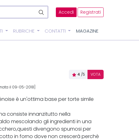
Accedi
Registrati
TI
RUBRICHE
CONTATTI
MAGAZINE
4
/5
VOTA
nata il 09-05-2018]
noise è un'ottima base per torte simile
na consiste innanzitutto nella
ldo mescolando gli ingredienti in una
ucchero,questi divengono spumosi per
di cotto in forno dove non crescerà perchè