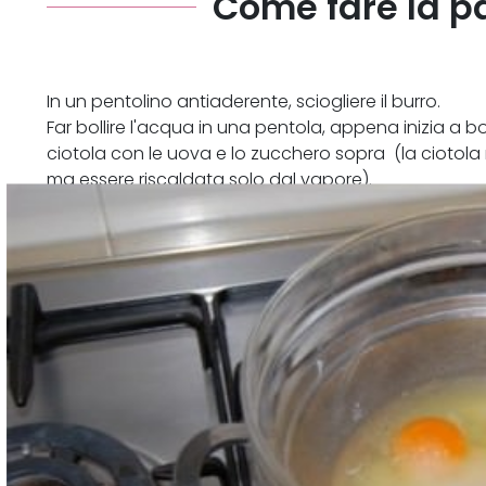
Come fare la p
In un pentolino antiaderente, sciogliere il burro.
Far bollire l'acqua in una pentola, appena inizia a b
ciotola con le uova e lo zucchero sopra (la ciotol
ma essere riscaldata solo dal vapore).