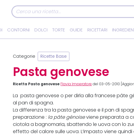
I
CONTORNI
DOLCI
TORTE
GUIDE
RICETTARI
INGREDIEN
Categorie
Ricette Base
Pasta genovese
Ricetta Pasta genovese
Flavia Imperatore
del 03-05-2010 [Aggior
La pasta genovese o per dirla alla francese pâte gé
al pan di spagna.
La differenza tra la pasta genovese e il pan di spag
preparazione :
la pâte génoise
viene preparata a ca
ciotola a bagnomaria, sbattendo le uova con lo z
effetto del calore sulle uova. L’impasto viene quin