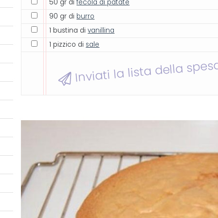
50 gr di
fecola di patate
90 gr di
burro
1 bustina di
vanillina
1 pizzico di
sale
Inviati la lista della spes