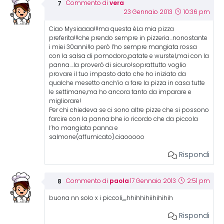
vera
Commento di
23 Gennaio 2013
10:36 pm
Ciao Mysiaaaa!!!ma questa èLa mia pizza
preferita!!!che prendo sempre in pizzeria…nonostante
i miei 30anni!Io però l’ho sempre mangiata rossa
con la salsa di pomodoro,patate e wurstel,mai con la
panna….la proveró di sicuro!soprattutto voglio
provare il tuo impasto dato che ho iniziato da
qualche mesetto anch’io a fare la pizza in casa tutte
le settimane,ma ho ancora tanto da imparare e
migliorare!
Per chi chiedeva se ci sono altre pizze che si possono
farcire con la panna:bhe io ricordo che da piccola
l’ho mangiata panna e
salmone(affumicato).ciaooooo
Rispondi
paola
Commento di
17 Gennaio 2013
2:51 pm
buona nn solo x i piccoli,,,,hhihhihiihihihih
Rispondi