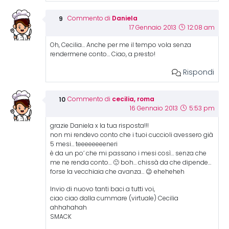
Daniela
Commento di
17 Gennaio 2013
12:08 am
Oh, Cecilia… Anche per me il tempo vola senza
rendermene conto… Ciao, a presto!
Rispondi
cecilia, roma
Commento di
16 Gennaio 2013
5:53 pm
grazie Daniela x la tua risposta!!!
non mi rendevo conto che i tuoi cuccioli avessero già
5 mesi… teeeeeeeeneri
è da un po’ che mi passano i mesi così… senza che
me ne renda conto… 🙁 boh… chissà da che dipende…
forse la vecchiaia che avanza… 😉 eheheheh
Invio di nuovo tanti baci a tutti voi,
ciao ciao dalla cummare (virtuale) Cecilia
ahhahahah
SMACK