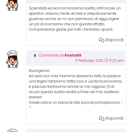
Splendida ed economicissima ricetta, ottima per un
aperitivo sfizioso, facile da fare e strepitosamente
gustosa, anche se mi son permesso di aggiungere
un pò di rosmarino che non guasta affatto.
Complimenti,e grazie per tutti i fantastici spunti.
Rispondi
Rosita89
Commento di
17 Febbraio 2013
11:22 am
Buongiorno
Ieri sera con mia mamma abbiamo fatto la pasta e
una teglia l’abbiamo fatta cosi, è uscita buonissima,
è piaciuta tantissimo anche al mio ragazzo 🙂 di
sicuro questa ricetta andrà a finire nel mio ricettario
eheheh
Grazie cara e un bacione alla piccola principessina :-
*
Rispondi