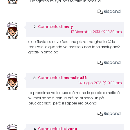
Buongiorno misya, posso farla in padella?
Rispondi
mery
Commento di
17 Dicembre 2013
10:30 pm
ciao flavia se devo fare una pizza margherita 🙂 la
mozzarella quando va messa x non farla asciugare?
grazie in anticipo
Rispondi
memolina86
Commento di
14 Luglio 2013
9:33 pm
La prossima volta cuocerò meno le patate e metterò i
wurstel dopo 5 minuti, xkè mi si sono un pò
bruciacchiati! però il sapore era buono!
Rispondi
silvana
Commento di