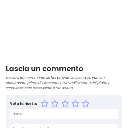
Lascia un commento
Lascia il tuo commento se hai provato la ricetta, se vuoi un
chiarimento prima di cimentarti nella realizzazione del piatto o
semplicemente per lasciare il tuo saluto.
Vota la ricetta:
Nome
E-mai
Sito 