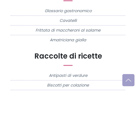
Glossario gastronomico
Cavatelli
Frittata di maccheroni al salame
Amatriciana gialla
Raccolte di ricette
Antipasti di verdure
Biscotti per colazione
Cornetti fatti in casa
Crostatine di mele
Le immagini e le ricette di cucina pubblicate sul sito sono di proprietà di
Flavia
Imperatore
e sono protette dalla legge sul diritto d'autore n. 633/1941 e successive
modifiche.
Misya.info è un sito della
Misya S.r.l. unipersonale
- P.IVA 07248321213 - Napoli -