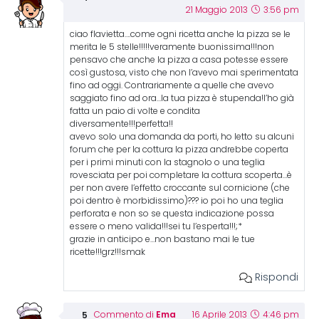
21 Maggio 2013
3:56 pm
ciao flavietta….come ogni ricetta anche la pizza se le
merita le 5 stelle!!!!!veramente buonissima!!!non
pensavo che anche la pizza a casa potesse essere
così gustosa, visto che non l’avevo mai sperimentata
fino ad oggi. Contrariamente a quelle che avevo
saggiato fino ad ora…la tua pizza è stupenda!l’ho già
fatta un paio di volte e condita
diversamente!!!perfetta!!
avevo solo una domanda da porti, ho letto su alcuni
forum che per la cottura la pizza andrebbe coperta
per i primi minuti con la stagnolo o una teglia
rovesciata per poi completare la cottura scoperta…è
per non avere l’effetto croccante sul cornicione (che
poi dentro è morbidissimo)??? io poi ho una teglia
perforata e non so se questa indicazione possa
essere o meno valida!!!sei tu l’esperta!!!;*
grazie in anticipo e…non bastano mai le tue
ricette!!!grz!!!smak
Rispondi
Ema
Commento di
16 Aprile 2013
4:46 pm