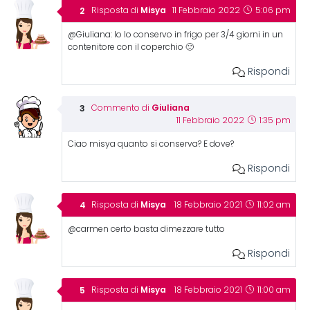
Misya
Risposta di
11 Febbraio 2022
5:06 pm
@Giuliana: Io lo conservo in frigo per 3/4 giorni in un
contenitore con il coperchio 🙂
Rispondi
Giuliana
Commento di
11 Febbraio 2022
1:35 pm
Ciao misya quanto si conserva? E dove?
Rispondi
Misya
Risposta di
18 Febbraio 2021
11:02 am
@carmen certo basta dimezzare tutto
Rispondi
Misya
Risposta di
18 Febbraio 2021
11:00 am