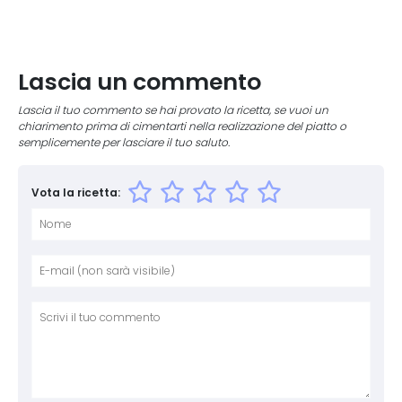
Lascia un commento
Lascia il tuo commento se hai provato la ricetta, se vuoi un
chiarimento prima di cimentarti nella realizzazione del piatto o
semplicemente per lasciare il tuo saluto.
Vota la ricetta:
Nome
E-mai
Sito 
Comm