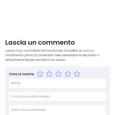
Lascia un commento
Lascia il tuo commento se hai provato la ricetta, se vuoi un
chiarimento prima di cimentarti nella realizzazione del piatto o
semplicemente per lasciare il tuo saluto.
Vota la ricetta:
Nome
E-mai
Sito 
Comm