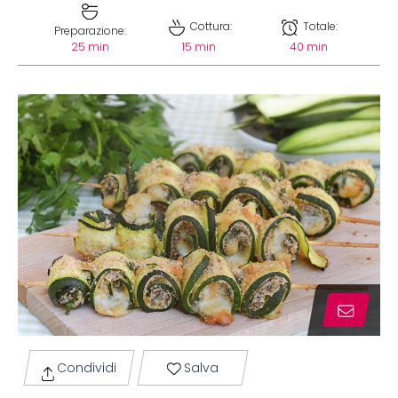
Cottura:
Totale:
Preparazione:
25 min
15 min
40 min
Condividi
Salva