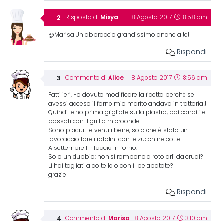
Misya
Risposta di
8 Agosto 2017
8:58 am
@Marisa Un abbraccio grandissimo anche a te!
Rispondi
Alice
Commento di
8 Agosto 2017
8:56 am
Fatti ieri, Ho dovuto modificare la ricetta perchè se
avessi acceso il forno mio marito andava in trattoria!!
Quindi le ho prima grigliate sulla piastra, poi conditi e
passati con il grill a microonde.
Sono piaciuti e venuti bene, solo che è stato un
lavoraccio fare i rotolini con le zucchine cotte..
A settembre li rifaccio in forno.
Solo un dubbio: non si rompono a rotolarli da crudi?
Li hai tagliati a coltello o con il pelapatate?
grazie
Rispondi
Marisa
Commento di
8 Agosto 2017
3:10 am