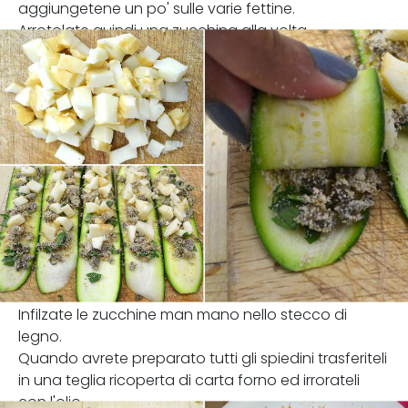
aggiungetene un po' sulle varie fettine.
Arrotolate quindi una zucchina alla volta.
Infilzate le zucchine man mano nello stecco di
legno.
Quando avrete preparato tutti gli spiedini trasferiteli
in una teglia ricoperta di carta forno ed irrorateli
con l'olio.