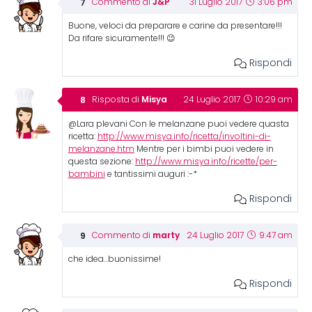
J&P
Commento di
31 Luglio 2017
3:06 pm
Buone, veloci da preparare e carine da presentare!!!
Da rifare sicuramente!!! 😉
Rispondi
Misya
Risposta di
24 Luglio 2017
10:29 am
@Lara plevani Con le melanzane puoi vedere quasta
ricetta:
http://www.misya.info/ricetta/involtini-di-
melanzane.htm
Mentre per i bimbi puoi vedere in
questa sezione:
http://www.misya.info/ricette/per-
bambini
e tantissimi auguri :-*
Rispondi
marty
Commento di
24 Luglio 2017
9:47 am
che idea…buonissime!
Rispondi