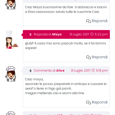
Ciao Misya buonissime da fare. .ti abbraccio e bacini
a Elisa ciaooooooo saluto tutte le cuochine Ciao
Rispondi
Misya
Risposta di
31 Luglio 2017
5:22 pm
@J&P A casa mia sono piaciuti molto, se li fai fammi
sapere!
Rispondi
Alice
Commento di
31 Luglio 2017
5:19 pm
Ciao misya,
secondo te posso prepararle in anticipo e cuocere la
sera? Li terrei in frigo già pronti..
magari mettendo olio e aromi alla fine
Rispondi