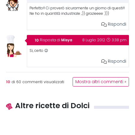
Perfetto!! Ci proverò sicuramente un giorno di questi!!
Ne ho in quantità industriale ;)) grazieeee :)))
Rispondi
Misya
Risposta di
8 Luglio 2012
3:38 pm
Si, certo 😉
Rispondi
10
Mostra altri commenti »
di
60
commenti visualizzati
Altre ricette di Dolci