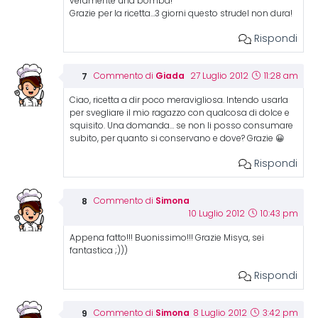
veramente una bomba!
Grazie per la ricetta…3 giorni questo strudel non dura!
Rispondi
Giada
Commento di
27 Luglio 2012
11:28 am
Ciao, ricetta a dir poco meravigliosa. Intendo usarla
per svegliare il mio ragazzo con qualcosa di dolce e
squisito. Una domanda… se non li posso consumare
subito, per quanto si conservano e dove? Grazie 😀
Rispondi
Simona
Commento di
10 Luglio 2012
10:43 pm
Appena fatto!!! Buonissimo!!! Grazie Misya, sei
fantastica ;)))
Rispondi
Simona
Commento di
8 Luglio 2012
3:42 pm