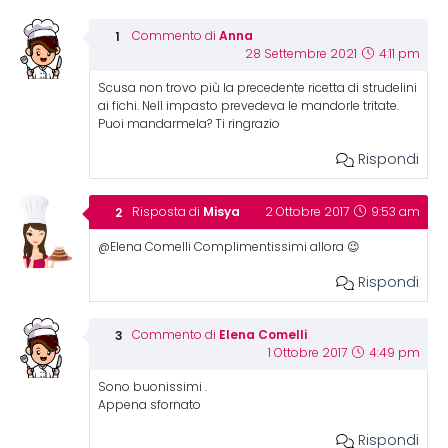
Anna
Commento di
28 Settembre 2021
4:11 pm
Scusa non trovo più la precedente ricetta di strudelini
ai fichi. Nell impasto prevedeva le mandorle tritate.
Puoi mandarmela? Ti ringrazio
Rispondi
Misya
Risposta di
2 Ottobre 2017
9:53 am
@Elena Comelli Complimentissimi allora 😉
Rispondi
Elena Comelli
Commento di
1 Ottobre 2017
4:49 pm
Sono buonissimi .
Appena sfornato
Rispondi