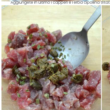
Aggiungete in ultimo i capperi e l'erba cipollina tri
delicatamente e lasciate riposare in frigo per 2 ore.