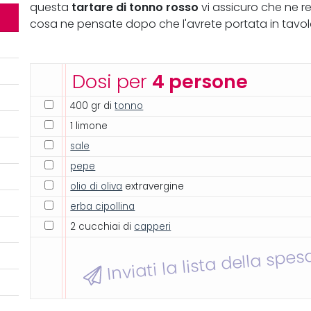
tartare di tonno rosso
questa
vi assicuro che ne r
cosa ne pensate dopo che l'avrete portata in tavola
Dosi per
4 persone
400 gr di
tonno
1 limone
sale
pepe
olio di oliva
extravergine
erba cipollina
2 cucchiai di
capperi
Inviati la lista della spes