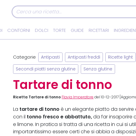
I
CONTORNI
DOLCI
TORTE
GUIDE
RICETTARI
INGREDIEN
Categorie
Antipasti
Antipasti freddi
Ricette light
Secondi piatti senza glutine
Senza glutine
Tartare di tonno
Ricetta Tartare di tonno
Flavia Imperatore
del 10-12-2017 [Aggior
tartare di tonno
La
è un elegante piatto da servire 
tonno fresco e abbattuto,
con il
da far insaporire 
e limone. In pratica si tratta di una ricetta in cui si utili
importantissimo essere certi che si abbia a disposi