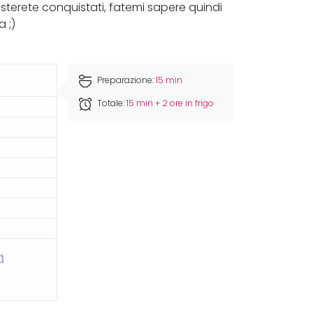
esterete conquistati, fatemi sapere quindi
 ;)
Preparazione:
15 min
Totale:
15 min + 2 ore in frigo
a