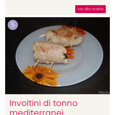
vai alla ricetta
5
Involtini di tonno
mediterranei