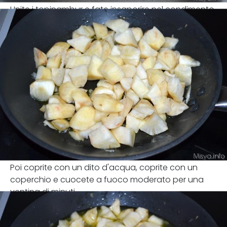
Unite i topinambur e fate insaporire nel condimento.
Poi coprite con un dito d'acqua, coprite con un
coperchio e cuocete a fuoco moderato per una
ventina di minuti.