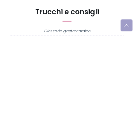
Trucchi e consigli
Glossario gastronomico
Cavatelli
Frittata di maccheroni al salame
Amatriciana gialla
Raccolte di ricette
Antipasti di verdure
Biscotti per colazione
Cornetti fatti in casa
Crostatine di mele