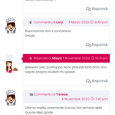
Rispondi
Lory
Commento di
11 Marzo 2023
8:49 pm
Buonissima non li conoscevo
Grazie
Rispondi
Misya
Risposta di
7 Novembre 2022
10:01 am
@teresa ciao, purtroppo sono passati tanti anni, non
saprei proprio aiutarti mi spiace
Rispondi
Teresa
Commento di
4 Novembre 2022
2:47 pm
Ottima ricetta ,veramente buona, hai sempre delle
buone idee, grazie