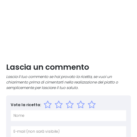
Lascia un commento
Lascia il tuo commento se hai provato la ricetta, se vuoi un
chiarimento prima di cimentarti nella realizzazione del piatto o
semplicemente per lasciare il tuo saluto.
Vota la ricetta:
Nome
E-mai
Sito 