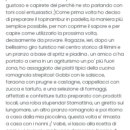
gustoso e capirete del perché ne sto parlando con
toni così entusiastici ;)Come prima volta ho deciso
di preparare il topinambur in padella, la maniera più
semplice possibile, per non coprirne il sapore e per
capire come utilizzarlo la prossima volta,
decisamente da provare. Ragazze, ieri, dopo un
bellissimo giro turistico nel centro storico di Rimini e
un pranzo a base di spritz e piadina , un amico ci ha
portato a cena in un agriturismo un po' più fuori
zona, ho assaggiato dei piatti tipici della cucina
romagnola strepitosi! Gobbi con le salsicce,
faraona con prugne e castagne, cappellacci con
zucca e tartufo, e una selezione di formaggi,
affettati e confetture tutto preparato con prodotti
locali, una roba stupenda! Stamattina, un giretto sul
lungomare, un altro pranzo romagnolo e poi ritorno
a casa dalla mia piccolina, questa volta e' rimasta
a casa con i nonni ;/ Vabé, vi lascio alla ricetta di