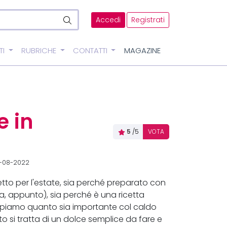
Accedi
Registrati
TI
RUBRICHE
CONTATTI
MAGAZINE
e in
5
/5
VOTA
0-08-2022
tto per l'estate, sia perché preparato con
ca, appunto), sia perché è una ricetta
appiamo quanto sia importante col caldo
sto si tratta di un dolce semplice da fare e