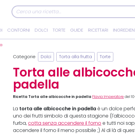
I
CONTORNI
DOLCI
TORTE
GUIDE
RICETTARI
INGREDIEN
la
Categorie
Dolci
Torta alla frutta
Torte
Torta alle albicocch
padella
Ricetta Torta alle albicocche in padella
Flavia Imperatore
del 1
torta alle albicocche in padella
La
è un dolce perfe
uno dei frutti simbolo di questa stagione (l'albicoc
furba,
cotta senza accendere il forno
e tutti noi s
accendere il forno il meno possibile ;) Al di là di que