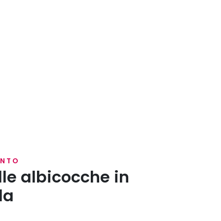
ENTO
lle albicocche in
la