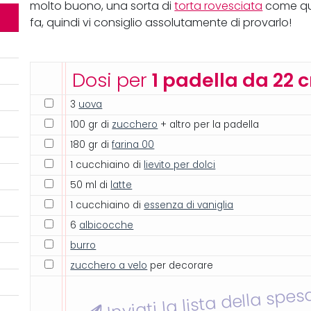
molto buono, una sorta di
torta rovesciata
come qu
fa, quindi vi consiglio assolutamente di provarlo!
Dosi per
1 padella da 22 
3
uova
100 gr di
zucchero
+ altro per la padella
180 gr di
farina 00
1 cucchiaino di
lievito per dolci
50 ml di
latte
1 cucchiaino di
essenza di vaniglia
6
albicocche
burro
zucchero a velo
per decorare
Inviati la lista della spes