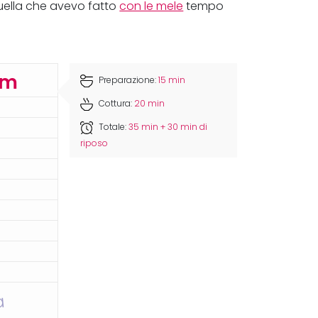
ella che avevo fatto
con le mele
tempo
cm
Preparazione:
15 min
Cottura:
20 min
Totale:
35 min + 30 min di
riposo
a