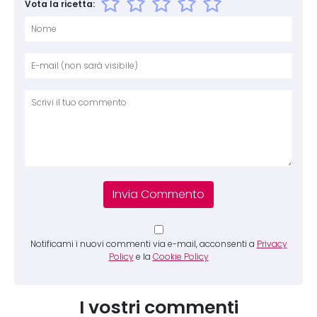
Vota la ricetta:
Nome
E-mai
Sito 
Comm
Notificami i nuovi commenti via e-mail, acconsenti a
Privacy
Policy
e la
Cookie Policy
I vostri commenti