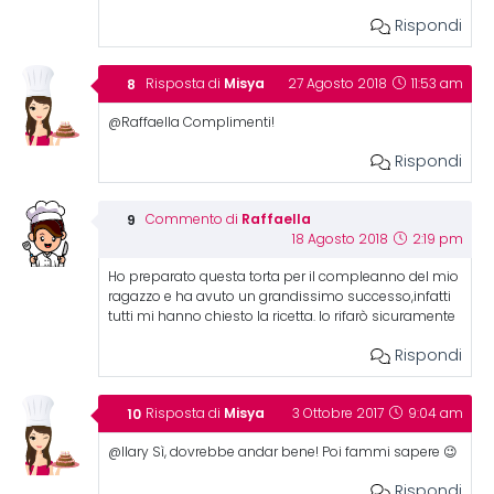
Rispondi
Misya
Risposta di
27 Agosto 2018
11:53 am
@Raffaella Complimenti!
Rispondi
Raffaella
Commento di
18 Agosto 2018
2:19 pm
Ho preparato questa torta per il compleanno del mio
ragazzo e ha avuto un grandissimo successo,infatti
tutti mi hanno chiesto la ricetta. lo rifarò sicuramente
Rispondi
Misya
Risposta di
3 Ottobre 2017
9:04 am
@Ilary Sì, dovrebbe andar bene! Poi fammi sapere 😉
Rispondi