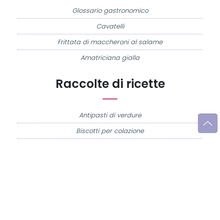
Glossario gastronomico
Cavatelli
Frittata di maccheroni al salame
Amatriciana gialla
Raccolte di ricette
Antipasti di verdure
Biscotti per colazione
Cornetti fatti in casa
Crostatine di mele
Le immagini e le ricette di cucina pubblicate sul sito sono di proprietà di
Flavia
Imperatore
e sono protette dalla legge sul diritto d'autore n. 633/1941 e successive
modifiche.
Misya.info è un sito della
Misya S.r.l. unipersonale
- P.IVA 07248321213 - Napoli -
Leggi la
Privacy Policy