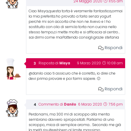
24 Maggio 2020
11:55 am
Ciao Misya,questa torta è veramente fantastica,ormai
la mia preferita.ho provato a farla senza yogurt
perchè mi son accorta che non ne Avevo e l ho
sostituito con olio di semi.la torta non cucina nello
stesso tempo,ci mette molto e si affloscia al centro…
sai dirmi come mai?attendo consigli.grazie stefania
Rispondi
Misya
Risposta di
9 Marzo 2020
10:08 am
@danilo ciao ti assicuro che è corretto, io direi che
devi prima provare e poi farmi sapere. 🙂
Rispondi
Danilo
Commento di
6 Marzo 2020
7:56 pm
Perdonami, ma 300 ml di sciroppo alla menta
sembrano davvero spropositati. Parliamo di uno
sciroppo, mica di semplice aroma… Secondo me già
la metà risulterebbero al limite massimo.