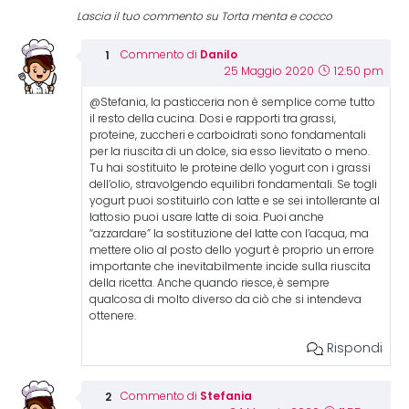
Lascia il tuo commento su Torta menta e cocco
Danilo
Commento di
25 Maggio 2020
12:50 pm
@Stefania, la pasticceria non è semplice come tutto
il resto della cucina. Dosi e rapporti tra grassi,
proteine, zuccheri e carboidrati sono fondamentali
per la riuscita di un dolce, sia esso lievitato o meno.
Tu hai sostituito le proteine dello yogurt con i grassi
dell’olio, stravolgendo equilibri fondamentali. Se togli
yogurt puoi sostituirlo con latte e se sei intollerante al
lattosio puoi usare latte di soia. Puoi anche
“azzardare” la sostituzione del latte con l’acqua, ma
mettere olio al posto dello yogurt è proprio un errore
importante che inevitabilmente incide sulla riuscita
della ricetta. Anche quando riesce, è sempre
qualcosa di molto diverso da ciò che si intendeva
ottenere.
Rispondi
Stefania
Commento di