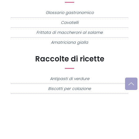
Glossario gastronomico
Cavatelli
Frittata di maccheroni al salame
Amatriciana gialla
Raccolte di ricette
Antipasti di verdure
Biscotti per colazione
Cornetti fatti in casa
Crostatine di mele
Le immagini e le ricette di cucina pubblicate sul sito sono di proprietà di
Flavia
Imperatore
e sono protette dalla legge sul diritto d'autore n. 633/1941 e successive
modifiche.