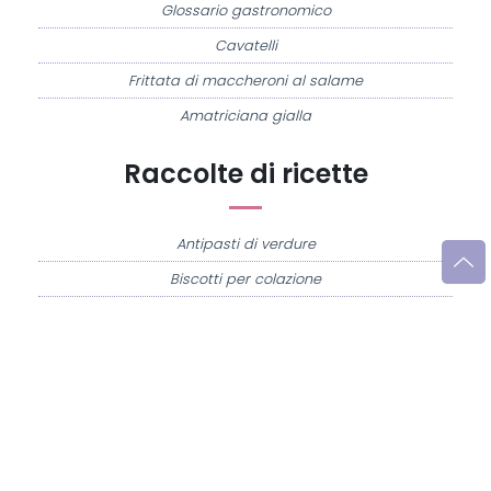
Glossario gastronomico
Cavatelli
Frittata di maccheroni al salame
Amatriciana gialla
Raccolte di ricette
Antipasti di verdure
Biscotti per colazione
Cornetti fatti in casa
Crostatine di mele
Le immagini e le ricette di cucina pubblicate sul sito sono di proprietà di
Flavia
Imperatore
e sono protette dalla legge sul diritto d'autore n. 633/1941 e successive
modifiche.
Misya.info è un sito della
Misya S.r.l. unipersonale
- P.IVA 07248321213 - Napoli -
Leggi la
Privacy Policy