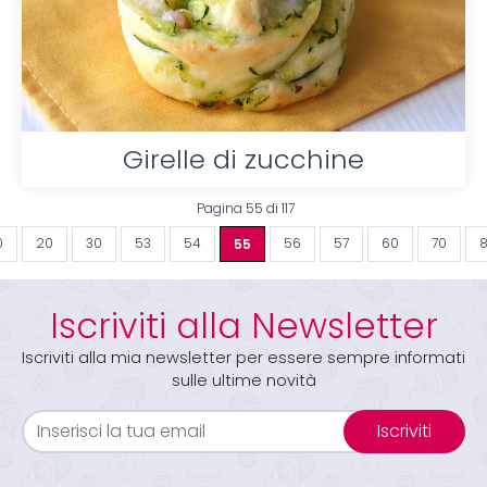
Girelle di zucchine
Pagina 55 di 117
0
20
30
53
54
55
56
57
60
70
Iscriviti alla Newsletter
Iscriviti alla mia newsletter per essere sempre informati
sulle ultime novità
Iscriviti