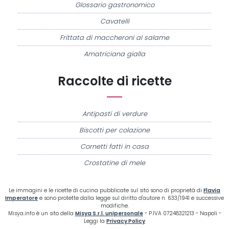
Glossario gastronomico
Cavatelli
Frittata di maccheroni al salame
Amatriciana gialla
Raccolte di ricette
Antipasti di verdure
Biscotti per colazione
Cornetti fatti in casa
Crostatine di mele
Le immagini e le ricette di cucina pubblicate sul sito sono di proprietà di
Flavia
Imperatore
e sono protette dalla legge sul diritto d'autore n. 633/1941 e successive
modifiche.
Misya.info è un sito della
Misya S.r.l. unipersonale
- P.IVA 07248321213 - Napoli -
Leggi la
Privacy Policy