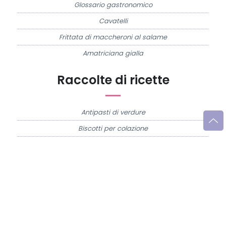
Glossario gastronomico
Cavatelli
Frittata di maccheroni al salame
Amatriciana gialla
Raccolte di ricette
Antipasti di verdure
Biscotti per colazione
Cornetti fatti in casa
Crostatine di mele
Le immagini e le ricette di cucina pubblicate sul sito sono di proprietà di
Flavia
Imperatore
e sono protette dalla legge sul diritto d'autore n. 633/1941 e successive
modifiche.
Misya.info è un sito della
Misya S.r.l. unipersonale
- P.IVA 07248321213 - Napoli -
Leggi la
Privacy Policy