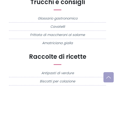
Trucchi e consigli
Glossario gastronomico
Cavatelli
Frittata di maccheroni al salame
Amatriciana gialla
Raccolte di ricette
Antipasti di verdure
Biscotti per colazione
Cornetti fatti in casa
Crostatine di mele
Le immagini e le ricette di cucina pubblicate sul sito sono di proprietà di
Flavia