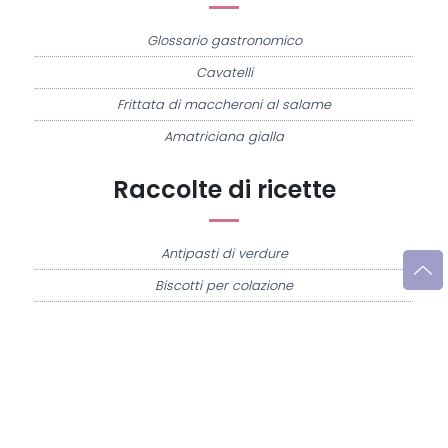
Glossario gastronomico
Cavatelli
Frittata di maccheroni al salame
Amatriciana gialla
Raccolte di ricette
Antipasti di verdure
Biscotti per colazione
Cornetti fatti in casa
Crostatine di mele
Le immagini e le ricette di cucina pubblicate sul sito sono di proprietà di
Flavia
Imperatore
e sono protette dalla legge sul diritto d'autore n. 633/1941 e successive
modifiche.