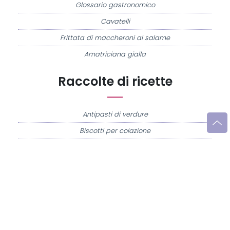
Glossario gastronomico
Cavatelli
Frittata di maccheroni al salame
Amatriciana gialla
Raccolte di ricette
Antipasti di verdure
Biscotti per colazione
Cornetti fatti in casa
Crostatine di mele
Le immagini e le ricette di cucina pubblicate sul sito sono di proprietà di
Flavia
Imperatore
e sono protette dalla legge sul diritto d'autore n. 633/1941 e successive
modifiche.
Misya.info è un sito della
Misya S.r.l. unipersonale
- P.IVA 07248321213 - Napoli -
Leggi la
Privacy Policy