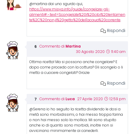
@martina dai uno sgurdo qui,
https://www.misya.info/guide/congelare-gli-
alimenti#:~:text=Scongelate%20i%20cibi%20lentamen
te%2C%20non,il%20getto%20dell'acqua%20corrente
.
Rispondi
Martina
Commento di
30 Agosto 2020
11:40 am
Ottima ricetta! Ma si possono anche congelare? E
dopo come procedo con la cottura? Gli scongelo o li
metto a cuocere congelati? Grazie
Rispondi
Luca
Commento di
27 Aprile 2020
12:59 pm
@Serena io ho seguito la ricetta dividendo le dosi a
metà sono morbidissimi, o hai messo troppa farina
o non hai messo solo la mollica. Mi sono stupito
anche io di quanto sono morbidi, inoltre non si
avvicinano minimamente ai canederli.