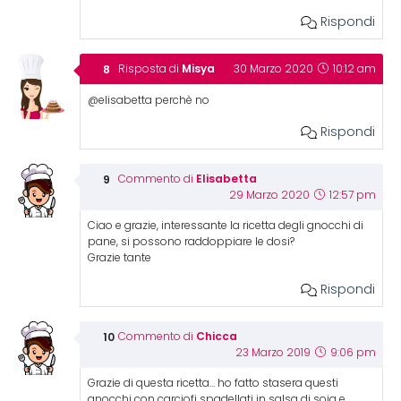
Rispondi
Misya
Risposta di
30 Marzo 2020
10:12 am
@elisabetta perchè no
Rispondi
Elisabetta
Commento di
29 Marzo 2020
12:57 pm
Ciao e grazie, interessante la ricetta degli gnocchi di
pane, si possono raddoppiare le dosi?
Grazie tante
Rispondi
Chicca
Commento di
23 Marzo 2019
9:06 pm
Grazie di questa ricetta… ho fatto stasera questi
gnocchi con carciofi spadellati in salsa di soia e