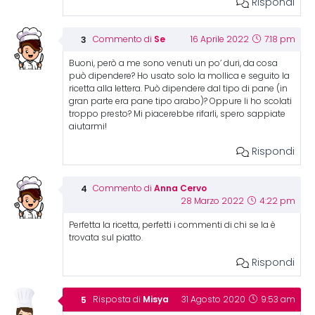
Rispondi
Se
Commento di
16 Aprile 2022
7:18 pm
Buoni, però a me sono venuti un po’ duri, da cosa
può dipendere? Ho usato solo la mollica e seguito la
ricetta alla lettera. Può dipendere dal tipo di pane (in
gran parte era pane tipo arabo)? Oppure li ho scolati
troppo presto? Mi piacerebbe rifarli, spero sappiate
aiutarmi!
Rispondi
Anna Cervo
Commento di
28 Marzo 2022
4:22 pm
Perfetta la ricetta, perfetti i commenti di chi se la è
trovata sul piatto.
Rispondi
Misya
Risposta di
31 Agosto 2020
9:53 am