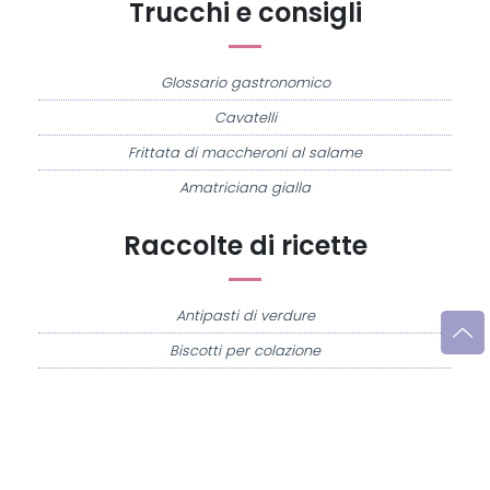
Trucchi e consigli
Glossario gastronomico
Cavatelli
Frittata di maccheroni al salame
Amatriciana gialla
Raccolte di ricette
Antipasti di verdure
Biscotti per colazione
Cornetti fatti in casa
Crostatine di mele
Le immagini e le ricette di cucina pubblicate sul sito sono di proprietà di
Flavia