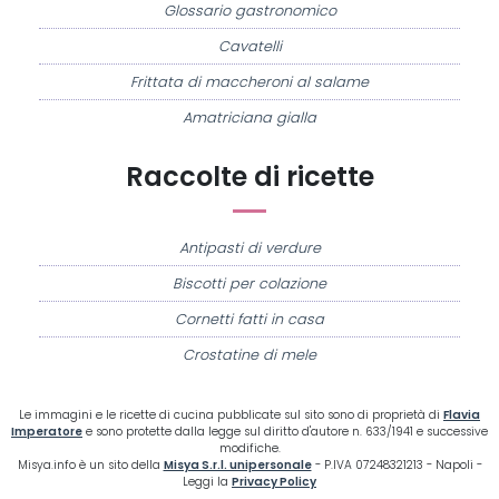
Glossario gastronomico
Cavatelli
Frittata di maccheroni al salame
Amatriciana gialla
Raccolte di ricette
Antipasti di verdure
Biscotti per colazione
Cornetti fatti in casa
Crostatine di mele
Le immagini e le ricette di cucina pubblicate sul sito sono di proprietà di
Flavia
Imperatore
e sono protette dalla legge sul diritto d'autore n. 633/1941 e successive
modifiche.
Misya.info è un sito della
Misya S.r.l. unipersonale
- P.IVA 07248321213 - Napoli -
Leggi la
Privacy Policy