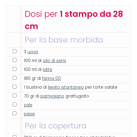
Dosi per
1 stampo da 28
cm
Per la base morbida
3
uova
100 ml di
olio di semi
100 ml di
latte
180 gr di
farina 00
1 bustina di
lievito istantaneo
per torte salate
70 gr di
parmigiano
grattugiato
sale
pepe
Per la copertura