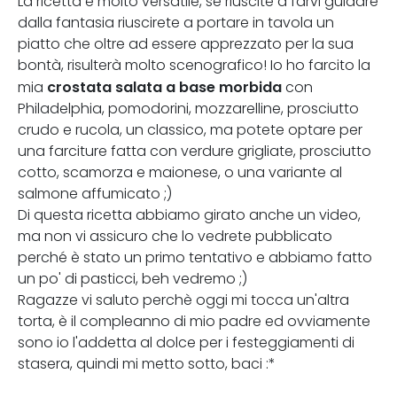
La ricetta è molto versatile, se riuscite a farvi guidare
dalla fantasia riuscirete a portare in tavola un
piatto che oltre ad essere apprezzato per la sua
bontà, risulterà molto scenografico! Io ho farcito la
crostata salata a base morbida
mia
con
Philadelphia, pomodorini, mozzarelline, prosciutto
crudo e rucola, un classico, ma potete optare per
una farciture fatta con verdure grigliate, prosciutto
cotto, scamorza e maionese, o una variante al
salmone affumicato ;)
Di questa ricetta abbiamo girato anche un video,
ma non vi assicuro che lo vedrete pubblicato
perché è stato un primo tentativo e abbiamo fatto
un po' di pasticci, beh vedremo ;)
Ragazze vi saluto perchè oggi mi tocca un'altra
torta, è il compleanno di mio padre ed ovviamente
sono io l'addetta al dolce per i festeggiamenti di
stasera, quindi mi metto sotto, baci :*