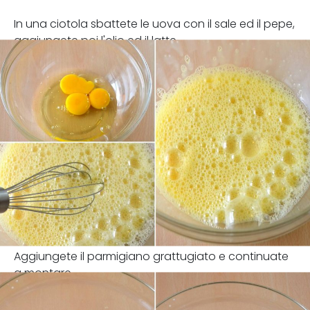
In una ciotola sbattete le uova con il sale ed il pepe,
aggiungete poi l'olio ed il latte.
Aggiungete il parmigiano grattugiato e continuate
a montare.