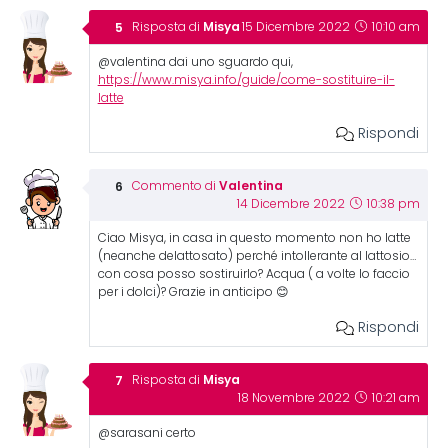
Misya
Risposta di
15 Dicembre 2022
10:10 am
@valentina dai uno sguardo qui,
https://www.misya.info/guide/come-sostituire-il-
latte
Rispondi
Valentina
Commento di
14 Dicembre 2022
10:38 pm
Ciao Misya, in casa in questo momento non ho latte
(neanche delattosato) perché intollerante al lattosio…
con cosa posso sostiruirlo? Acqua ( a volte lo faccio
per i dolci)? Grazie in anticipo 😊
Rispondi
Misya
Risposta di
18 Novembre 2022
10:21 am
@sarasani certo