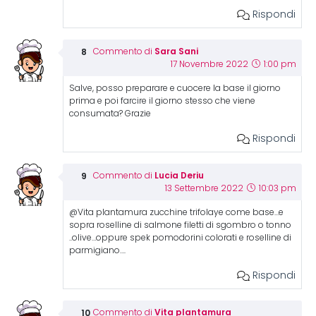
Rispondi
Sara Sani
Commento di
17 Novembre 2022
1:00 pm
Salve, posso preparare e cuocere la base il giorno
prima e poi farcire il giorno stesso che viene
consumata? Grazie
Rispondi
Lucia Deriu
Commento di
13 Settembre 2022
10:03 pm
@Vita plantamura zucchine trifolaye come base…e
sopra roselline di salmone filetti di sgombro o tonno
..olive…oppure spek pomodorini colorati e roselline di
parmigiano….
Rispondi
Vita plantamura
Commento di