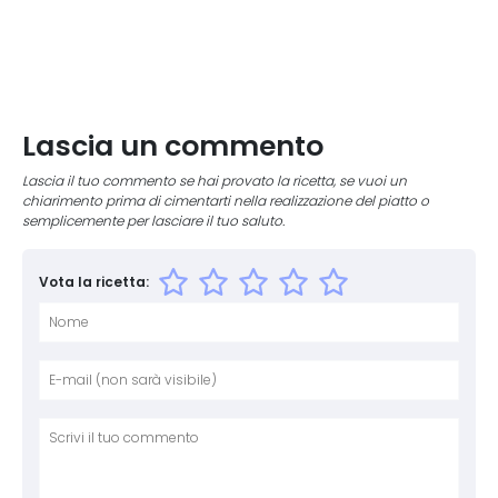
Lascia un commento
Lascia il tuo commento se hai provato la ricetta, se vuoi un
chiarimento prima di cimentarti nella realizzazione del piatto o
semplicemente per lasciare il tuo saluto.
Vota la ricetta:
Nome
E-mai
Sito 
Comm