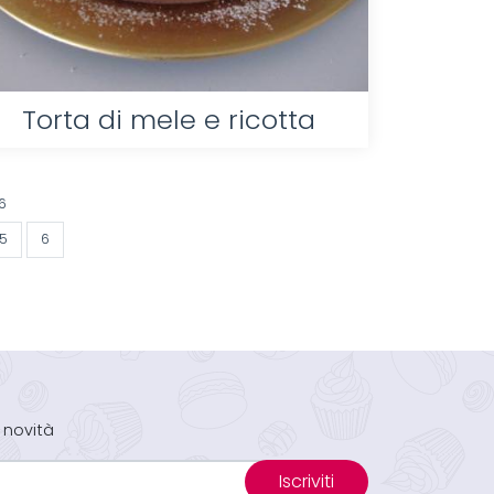
Torta di mele e ricotta
6
5
6
 novità
Iscriviti