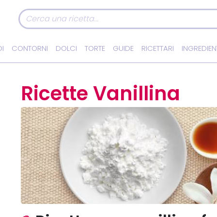
I
CONTORNI
DOLCI
TORTE
GUIDE
RICETTARI
INGREDIEN
Ricette Vanillina