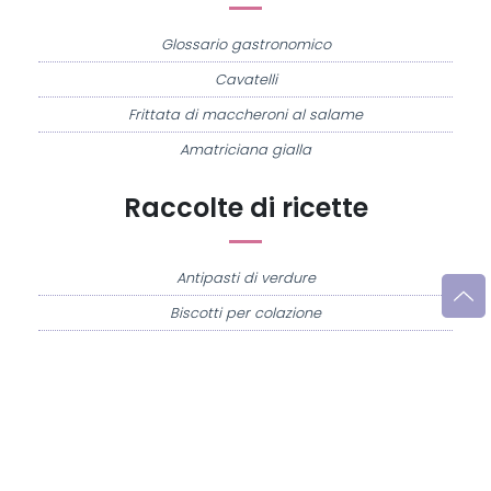
Glossario gastronomico
Cavatelli
Frittata di maccheroni al salame
Amatriciana gialla
Raccolte di ricette
Antipasti di verdure
Biscotti per colazione
Cornetti fatti in casa
Crostatine di mele
Le immagini e le ricette di cucina pubblicate sul sito sono di proprietà di
Flavia
Imperatore
e sono protette dalla legge sul diritto d'autore n. 633/1941 e successive
modifiche.