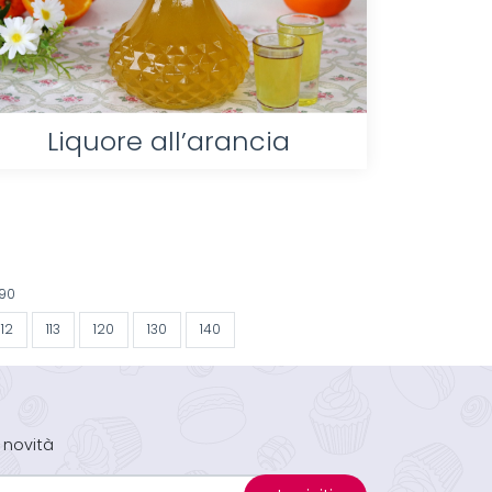
Liquore all’arancia
590
112
113
120
130
140
 novità