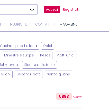
Accedi
Registrati
TI
RUBRICHE
CONTATTI
MAGAZINE
Cucina tipica italiana
Dolci
Minestre e zuppe
Pesce
Piatti unici
 dal mondo
Ricette delle feste
 sughi
Secondi piatti
Senza glutine
5893
ricette