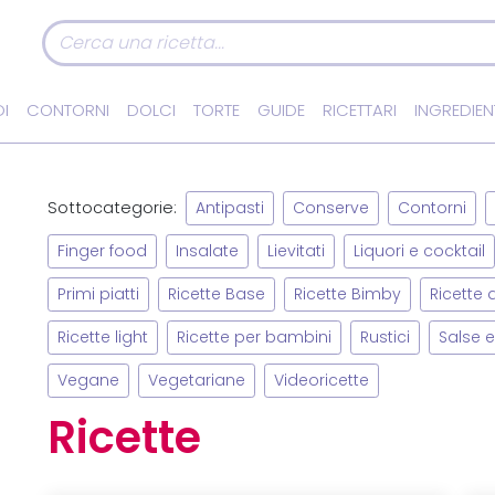
I
CONTORNI
DOLCI
TORTE
GUIDE
RICETTARI
INGREDIEN
Sottocategorie:
Antipasti
Conserve
Contorni
Finger food
Insalate
Lievitati
Liquori e cocktail
Primi piatti
Ricette Base
Ricette Bimby
Ricette
Ricette light
Ricette per bambini
Rustici
Salse e
Vegane
Vegetariane
Videoricette
Ricette