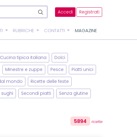
Accedi
Registrati
TI
RUBRICHE
CONTATTI
MAGAZINE
Cucina tipica italiana
Dolci
Minestre e zuppe
Pesce
Piatti unici
 dal mondo
Ricette delle feste
 sughi
Secondi piatti
Senza glutine
5894
ricette