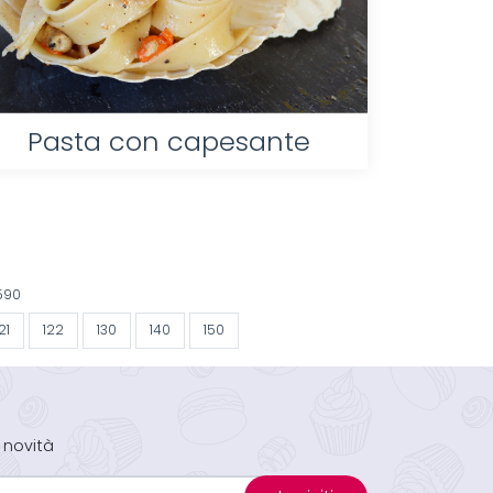
Pasta con capesante
 590
21
122
130
140
150
 novità