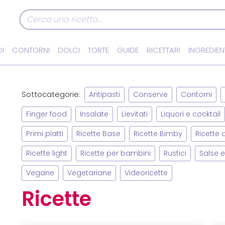
I
CONTORNI
DOLCI
TORTE
GUIDE
RICETTARI
INGREDIEN
Sottocategorie:
Antipasti
Conserve
Contorni
Finger food
Insalate
Lievitati
Liquori e cocktail
Primi piatti
Ricette Base
Ricette Bimby
Ricette
Ricette light
Ricette per bambini
Rustici
Salse e
Vegane
Vegetariane
Videoricette
Ricette