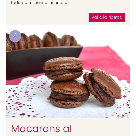
Laduree mi hanno incantato...
vai alla ricetta
4
Macarons al