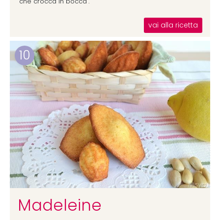
"che crocca in bocca".
vai alla ricetta
10
Madeleine