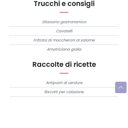
Trucchi e consigli
Glossario gastronomico
Cavatelli
Frittata di maccheroni al salame
Amatriciana gialla
Raccolte di ricette
Antipasti di verdure
Biscotti per colazione
Cornetti fatti in casa
Crostatine di mele
Le immagini e le ricette di cucina pubblicate sul sito sono di proprietà di
Flavia