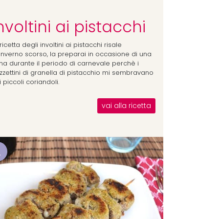
nvoltini ai pistacchi
ricetta degli involtini ai pistacchi risale
l'inverno scorso, la preparai in occasione di una
na durante il periodo di carnevale perchè i
zzettini di granella di pistacchio mi sembravano
 piccoli coriandoli.
vai alla ricetta
2