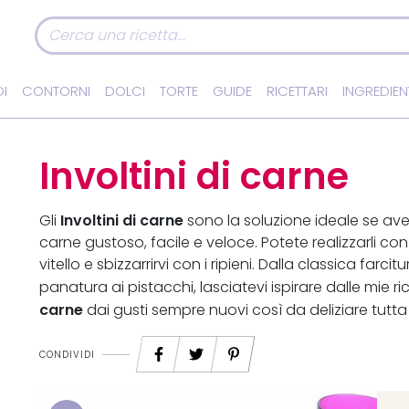
I
CONTORNI
DOLCI
TORTE
GUIDE
RICETTARI
INGREDIEN
Involtini di carne
Involtini di carne
Gli
sono la soluzione ideale se av
carne gustoso, facile e veloce. Potete realizzarli con 
vitello e sbizzarrirvi con i ripieni. Dalla classica far
panatura ai pistacchi, lasciatevi ispirare dalle mie r
carne
dai gusti sempre nuovi così da deliziare tutta 
CONDIVIDI