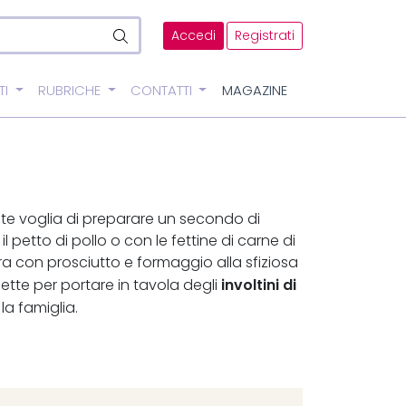
Accedi
Registrati
TI
RUBRICHE
CONTATTI
MAGAZINE
ete voglia di preparare un secondo di
il petto di pollo o con le fettine di carne di
citura con prosciutto e formaggio alla sfiziosa
involtini di
icette per portare in tavola degli
la famiglia.