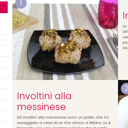
1
I
La 
al
ce
pe
dei
Involtini alla
messinese
Gli involtini alla messinese sono un piatto che ho
assaggiato a casa di un mio amico a Milano, lui è