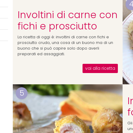
Involtini di carne con
fichi e prosciutto
La ricetta di oggi è: involtini di carne con fichi e
prosciutto crudo, una cosa di un buono ma di un
buono che si può capire solo dopo averli
preparati ed assaggiati.
vai alla ricetta
5
I
f
Gli
una