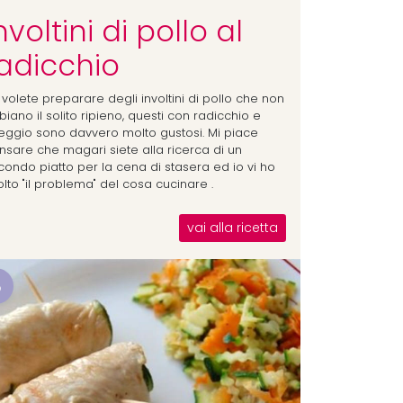
nvoltini di pollo al
adicchio
volete preparare degli involtini di pollo che non
iano il solito ripieno, questi con radicchio e
leggio sono davvero molto gustosi. Mi piace
nsare che magari siete alla ricerca di un
condo piatto per la cena di stasera ed io vi ho
olto "il problema" del cosa cucinare .
vai alla ricetta
8