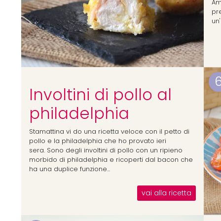
Am
pr
un'
Involtini di pollo al
philadelphia
Stamattina vi do una ricetta veloce con il petto di
pollo e la philadelphia che ho provato ieri
sera. Sono degli involtini di pollo con un ripieno
morbido di philadelphia e ricoperti dal bacon che
ha una duplice funzione...
vai alla ricetta