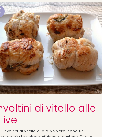
0
nvoltini di vitello alle
live
i involtini di vitello alle olive verdi sono un
ondo piatto veloce, sfizioso e gustoso. Dite la