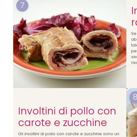
7
I
r
Se 
abb
ta
pe
se
ris
Involtini di pollo con
carote e zucchine
Gli involtini di pollo con carote e zucchine sono un