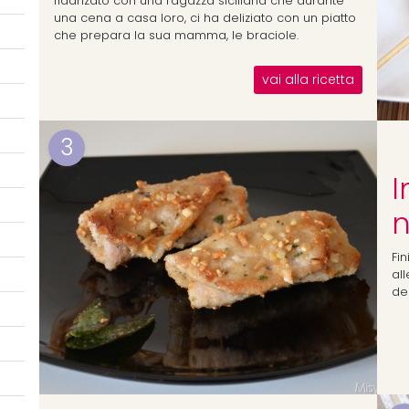
fidanzato con una ragazza siciliana che durante
una cena a casa loro, ci ha deliziato con un piatto
che prepara la sua mamma, le braciole.
vai alla ricetta
3
I
n
Fin
all
de