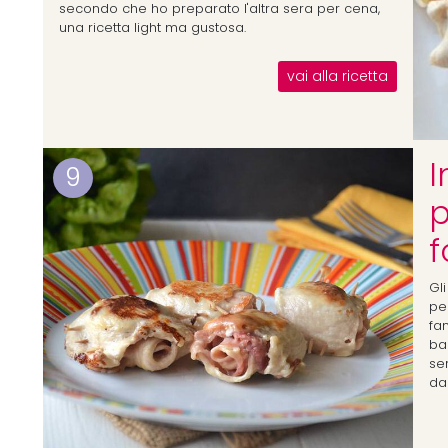
secondo che ho preparato l'altra sera per cena,
una ricetta light ma gustosa.
vai alla ricetta
I
9
p
f
Gli
pe
fa
ba
ser
da