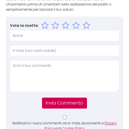
chiarimento prima di cimentarti nella realizzazione del piatto o
semplicemente per lasciare il tuo saluto.
Vota la ricetta:
Nome
E-mai
Sito 
Comm
Notificami i nuovi commenti via e-mail, acconsenti a
Privacy
Policy
e la
Cookie Policy