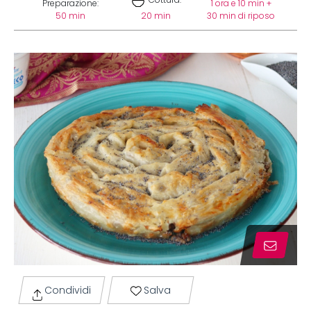
Cottura:
Preparazione:
1 ora e 10 min +
50 min
20 min
30 min di riposo
Condividi
Salva