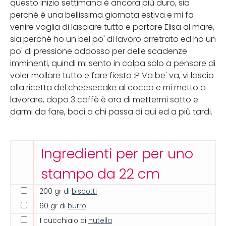
questo inizio settimana è ancora più duro, sia
perché è una bellissima giornata estiva e mi fa
venire voglia di lasciare tutto e portare Elisa al mare,
sia perché ho un bel po' di lavoro arretrato ed ho un
po' di pressione addosso per delle scadenze
imminenti, quindi mi sento in colpa solo a pensare di
voler mollare tutto e fare fiesta :P Va be' va, vi lascio
alla ricetta del cheesecake al cocco e mi metto a
lavorare, dopo 3 caffè è ora di mettermi sotto e
darmi da fare, baci a chi passa di qui ed a più tardi.
Ingredienti per per uno
stampo da 22 cm
200 gr di
biscotti
60 gr di
burro
1 cucchiaio di
nutella