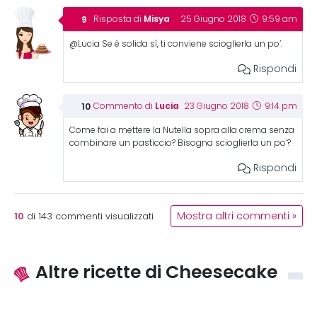
Misya
Risposta di
25 Giugno 2018
9:59 am
@Lucia Se è solida sì, ti conviene scioglierla un po’.
Rispondi
Lucia
Commento di
23 Giugno 2018
9:14 pm
Come fai a mettere la Nutella sopra alla crema senza
combinare un pasticcio? Bisogna scioglierla un po’?
Rispondi
10
Mostra altri commenti »
di
143
commenti visualizzati
Altre ricette di Cheesecake