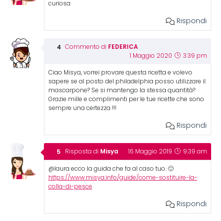
curiosa
Rispondi
FEDERICA
Commento di
1 Maggio 2020
3:39 pm
Ciao Misya, vorrei provare questa ricetta e volevo
sapere se al posto del philadelphia posso utilizzare il
mascarpone? Se si mantengo la stessa quantità?
Grazie mille e complimenti per le tue ricette che sono
sempre una certezza !!!
Rispondi
Misya
Risposta di
16 Maggio 2019
9:39 am
@laura ecco la guida che fa al caso tuo. 🙂
https://www.misya.info/guide/come-sostituire-la-
colla-di-pesce
Rispondi