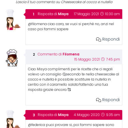
Lascia il tuo commento su Cheesecake al cocco e nutella
Misya
Risposta di
17 Maggio 2021
10:30 am
@filomena ciao cara, se vuoi si perché no, anzi nel
caso poi fammi sapere
Rispondi
Filomena
Commento di
15 Maggio 2021
7:45 pm
Ciao Misya complimenti per le ricette che ci regali
volevo un consiglio 🤔secondo te nella cheesecake al
cocco e nutella è possibile sostituire la nutella in
centro con il caramello salato?attendo una tua
risposta grazie ancora 🥰
Rispondi
Misya
Risposta di
4 Maggio 2020
9:35 am
@federica puoi provare si, poi fammi sapere sono