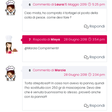
Laura
Commento di
15 Maggio 2019
5:25 pm
Ciao mista, ho comprato il tortagel al posto della
colla di pesce.. come devi fare ?
Rispondi
Misya
Risposta di
28 Giugno 2018
3:54 pm
@Marzia Complimenti!
Rispondi
Marzia
Commento di
28 Giugno 2018
2:34 pm
Torta strepitosa!!! In casa non avevo la panna, quindi
l’ho sostituita con 250 gr di mascarpone. Devo dire
che è venuta buonissima lo stesso…proverò anche
con la panna!!!
Rispondi