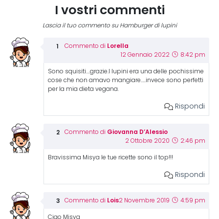
I vostri commenti
Lascia il tuo commento su Hamburger di lupini
Lorella
Commento di
12 Gennaio 2022
8:42 pm
Sono squisiti….grazie.I lupini era una delle pochissime
cose che non amavo mangiare…..invece sono perfetti
per la mia dieta vegana.
Rispondi
Giovanna D’Alessio
Commento di
2 Ottobre 2020
2:46 pm
Bravissima Misya le tue ricette sono il top!!!
Rispondi
Lois
Commento di
2 Novembre 2019
4:59 pm
Ciao Misya