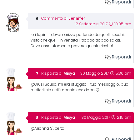
Rispondi
Jennifer
Commento di
12 Settembre 2017
10:05 pm
Io i lupini li de-amarizzo partendo da quelli secchi,
visto che quelli in vendita li troppo troppo salati.
Devo assolutamente provare questa ricetta!
Rispondi
Misya
Risposta di
30 Maggio 2017
5:36 pm
@Giusi Scusa, mi era sfuggito il tuo messaggio, puoi
metterli sia nell’impasto che dopo 😉
Rispondi
Misya
Risposta di
30 Maggio 2017
2:15 pm
@Arianna Sì, certo!
Rispondi