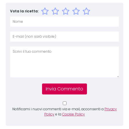
Vota la ricetta:
Nome
E-mai
Sito 
Comm
Notificami i nuovi commenti via e-mail, acconsenti a
Privacy
Policy
e la
Cookie Policy