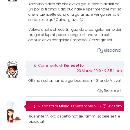
Anzitutto ti dico ciò che avevo già in mente di dirti da
un po’: io ti amo! Odio cucinare e sperimentare ma so
che le tue ricette sono una garanzia e vengo sempre
a spulciare qui! Quindi grazie 🙂
Volevo anche chiederti, riguardo al congelamento dei
burger di lupini: posso congelarli una volta cotti
oppure devo congelare l’impasto? Grazie grazie!
Rispondi
Benedetto
Commento di
23 Marzo 2019
3:54 pm
Ottima ricetta, hamburger buonissimi! Grande Misya!
Rispondi
Misya
Risposta di
13 Settembre 2017
9:23 am
@Jennifer Allora aspetto notizie, fammi sapere se ti è
piaciuta!