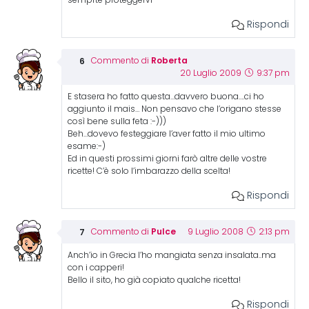
semprte proteggervi
Rispondi
Roberta
Commento di
20 Luglio 2009
9:37 pm
E stasera ho fatto questa…davvero buona….ci ho
aggiunto il mais… Non pensavo che l’origano stesse
così bene sulla feta :-)))
Beh…dovevo festeggiare l’aver fatto il mio ultimo
esame:-)
Ed in questi prossimi giorni farò altre delle vostre
ricette! C’è solo l’imbarazzo della scelta!
Rispondi
Pulce
Commento di
9 Luglio 2008
2:13 pm
Anch’io in Grecia l’ho mangiata senza insalata..ma
con i capperi!
Bello il sito, ho già copiato qualche ricetta!
Rispondi