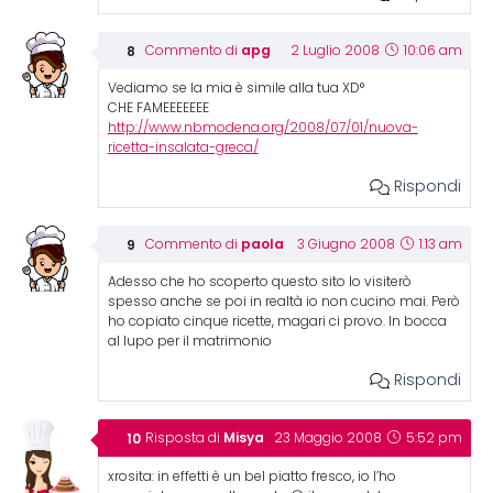
apg
Commento di
2 Luglio 2008
10:06 am
Vediamo se la mia è simile alla tua XD°
CHE FAMEEEEEEE
http://www.nbmodena.org/2008/07/01/nuova-
ricetta-insalata-greca/
Rispondi
paola
Commento di
3 Giugno 2008
1:13 am
Adesso che ho scoperto questo sito lo visiterò
spesso anche se poi in realtà io non cucino mai. Però
ho copiato cinque ricette, magari ci provo. In bocca
al lupo per il matrimonio
Rispondi
Misya
Risposta di
23 Maggio 2008
5:52 pm
xrosita: in effetti è un bel piatto fresco, io l’ho