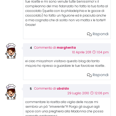
tue ricette e mi sono venute tutte benissimo! x il
compleanno del mio fidanzato ho fatto la tua torta al
cioccolato (quella con la philadelphia e le gocce di
cioccolato) ho fatto un figurone ed è piaciuta anche
a mia cognata che di solito non va matta x le torte!!!
Grazie!
Rispondi
margherita
Commento di
10 Aprile 2011
1:04 pm
ei ciao misya!non visitavo questo blog da tanto
ma,ora ho ripreso a guardare le tue favolose ricette..
Rispondi
ubaldo
Commento di
29 Luglio 2010
12:06 pm
commentare la ricetta alla viglia delle nozze mi
sembra un pò “irriverente”!!! Porgo gli auguri agli
sposi con una preghiera alla Madonna che possa