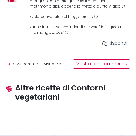
mangiato con molto gusto 😉 il menu del
matrimonio dici? appena lo metto a punto vi dico 😉
xvale: benvenuta sul blog, a presto 🙂
xannolina: scusa che indendi per vera? io in grecia
l’ho mangiata così 🙂
Rispondi
10
Mostra altri commenti »
di
20
commenti visualizzati
Altre ricette di Contorni
vegetariani