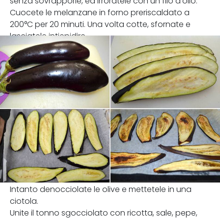
senza sovrapporle, ed irroratele con un filo d'olio.
Cuocete le melanzane in forno preriscaldato a
200°C per 20 minuti. Una volta cotte, sfornate e
lasciatele intiepidire.
Intanto denocciolate le olive e mettetele in una
ciotola.
Unite il tonno sgocciolato con ricotta, sale, pepe,