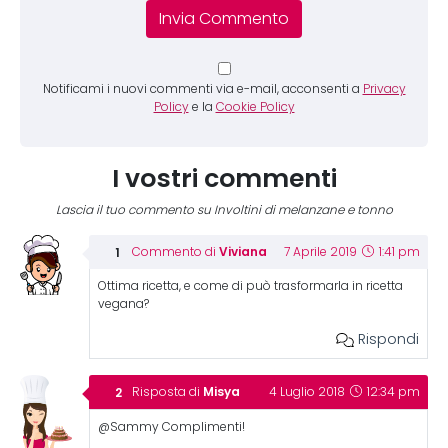
Notificami i nuovi commenti via e-mail, acconsenti a
Privacy
Policy
e la
Cookie Policy
I vostri commenti
Lascia il tuo commento su Involtini di melanzane e tonno
Viviana
Commento di
7 Aprile 2019
1:41 pm
Ottima ricetta, e come di può trasformarla in ricetta
vegana?
Rispondi
Misya
Risposta di
4 Luglio 2018
12:34 pm
@Sammy Complimenti!