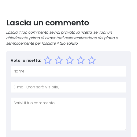
Lascia un commento
Lascia il tuo commento se hai provato la ricetta, se vuoi un
chiarimento prima di cimentarti nella realizzazione del piatto o
semplicemente per lasciare il tuo saluto.
Vota la ricetta:
Nome
E-mai
Sito 
Comm