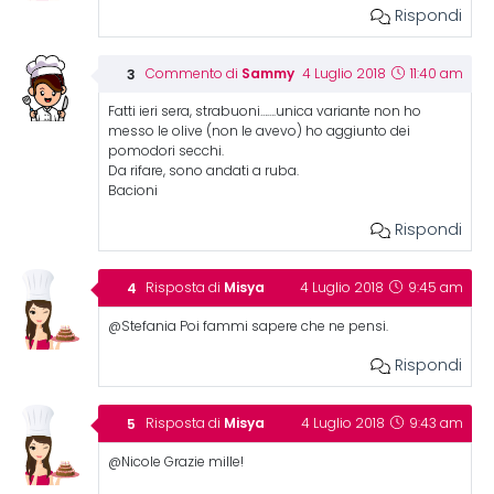
Rispondi
Sammy
Commento di
4 Luglio 2018
11:40 am
Fatti ieri sera, strabuoni…….unica variante non ho
messo le olive (non le avevo) ho aggiunto dei
pomodori secchi.
Da rifare, sono andati a ruba.
Bacioni
Rispondi
Misya
Risposta di
4 Luglio 2018
9:45 am
@Stefania Poi fammi sapere che ne pensi.
Rispondi
Misya
Risposta di
4 Luglio 2018
9:43 am
@Nicole Grazie mille!