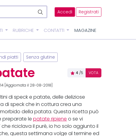
Accedi
Registrati
TI
RUBRICHE
CONTATTI
MAGAZINE
di piatti
Senza glutine
patate
4
/5
VOTA
14 [Aggiornata il 28-08-2018]
ini di speck e patate, delle deliziose
a di speck che in cottura crea una
o morbido della patata. Questa ricetta può
e preparate le
patate ripiene
o se vi
e riciclava il purè, io ho solo aggiunto il
he, questa settimana volge al termine ed