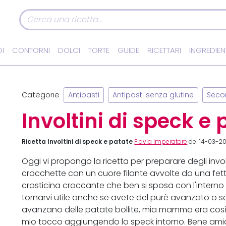
I
CONTORNI
DOLCI
TORTE
GUIDE
RICETTARI
INGREDIEN
Categorie
Antipasti
Antipasti senza glutine
Secon
Involtini di speck e 
Ricetta Involtini di speck e patate
Flavia Imperatore
del 14-03-20
Oggi vi propongo la ricetta per preparare degli involt
crocchette con un cuore filante avvolte da una fett
crosticina croccante che ben si sposa con l'intern
tornarvi utile anche se avete del purè avanzato o s
avanzano delle patate bollite, mia mamma era così ch
mio tocco aggiungendo lo speck intorno. Bene amic