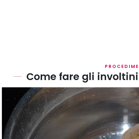
PROCEDIM
Come fare gli involtin
Bollite le patate in abbondante acqua salata