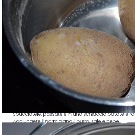
Sbucciatele, passatele in uno schiaccia patate e rac
Aggiungete il parmigiano il burro, sale e pepe