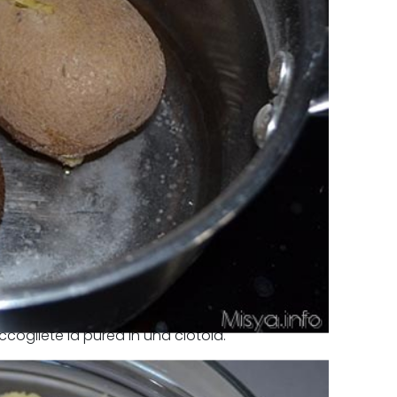
cogliete la purea in una ciotola.