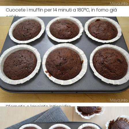
Cuocete i muffin per 14 minuti a 180°C, in forno già
caldo.
Sfornate e lasciate intiepidire.