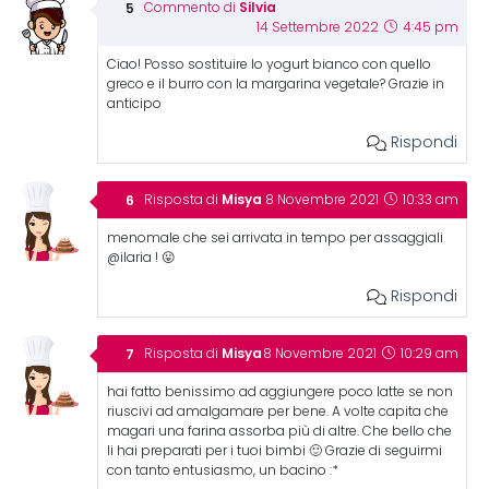
Silvia
Commento di
14 Settembre 2022
4:45 pm
Ciao! Posso sostituire lo yogurt bianco con quello
greco e il burro con la margarina vegetale? Grazie in
anticipo
Rispondi
Misya
Risposta di
8 Novembre 2021
10:33 am
menomale che sei arrivata in tempo per assaggiali
@ilaria ! 😛
Rispondi
Misya
Risposta di
8 Novembre 2021
10:29 am
hai fatto benissimo ad aggiungere poco latte se non
riuscivi ad amalgamare per bene. A volte capita che
magari una farina assorba più di altre. Che bello che
li hai preparati per i tuoi bimbi 🙂 Grazie di seguirmi
con tanto entusiasmo, un bacino :*