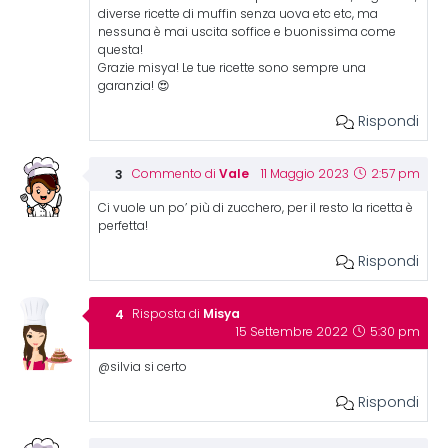
diverse ricette di muffin senza uova etc etc, ma
nessuna è mai uscita soffice e buonissima come
questa!
Grazie misya! Le tue ricette sono sempre una
garanzia! 😍
Rispondi
Vale
Commento di
11 Maggio 2023
2:57 pm
Ci vuole un po’ più di zucchero, per il resto la ricetta è
perfetta!
Rispondi
Misya
Risposta di
15 Settembre 2022
5:30 pm
@silvia si certo
Rispondi