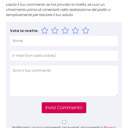
Lascia il tuo commento se hai provato la ricetta, se vuoi un
chiarimento prima di cimentarti nella realizzazione del piatto o
semplicemente per lasciare il tuo saluto.
Vota la ricetta:
Nome
E-mai
Sito 
Comm
Notificami i nuovi commenti via e-mail, acconsenti a
Privacy