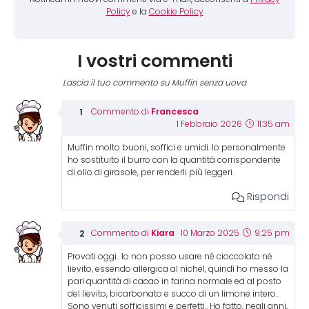
Policy
e la
Cookie Policy
I vostri commenti
Lascia il tuo commento su Muffin senza uova
Francesca
Commento di
1 Febbraio 2026
11:35 am
Muffin molto buoni, soffici e umidi. Io personalmente
ho sostituito il burro con la quantità corrispondente
di olio di girasole, per renderli più leggeri.
Rispondi
Kiara
Commento di
10 Marzo 2025
9:25 pm
Provati oggi.. Io non posso usare né cioccolato né
lievito, essendo allergica al nichel, quindi ho messo la
pari quantità di cacao in farina normale ed al posto
del lievito, bicarbonato e succo di un limone intero..
Sono venuti sofficissimi e perfetti.. Ho fatto, negli anni,