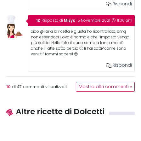
Rispondi
Misya
Risposta di
5 Novembre 2021
11:06 am
ciao @ilaria la ricetta è giusta ho ricontrollato, cmq
non essendoci uova è normale che l’impasto venga
più solido. Nella foto il burro sembra tanto ma c’è
anche il latte sotto perciò 🙂 li hai cotti? come sono
venuti? fammi sapere! 🙂
Rispondi
10
Mostra altri commenti »
di
47
commenti visualizzati
Altre ricette di Dolcetti