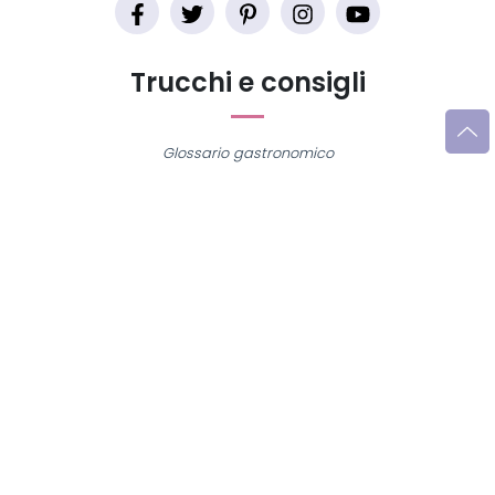
Trucchi e consigli
Glossario gastronomico
Cavatelli
Frittata di maccheroni al salame
Amatriciana gialla
Raccolte di ricette
Antipasti di verdure
Biscotti per colazione
Cornetti fatti in casa
Crostatine di mele