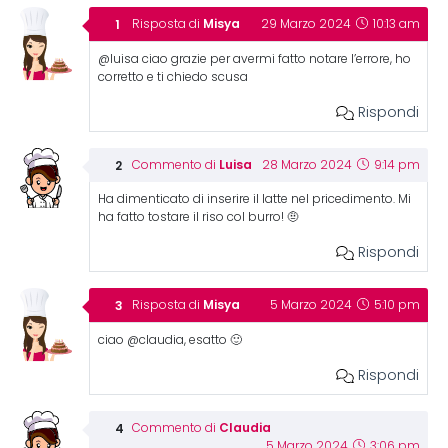
Misya
Risposta di
29 Marzo 2024
10:13 am
@luisa ciao grazie per avermi fatto notare l’errore, ho
corretto e ti chiedo scusa
Rispondi
Luisa
Commento di
28 Marzo 2024
9:14 pm
Ha dimenticato di inserire il latte nel pricedimento. Mi
ha fatto tostare il riso col burro! 🤨
Rispondi
Misya
Risposta di
5 Marzo 2024
5:10 pm
ciao @claudia, esatto 🙂
Rispondi
Claudia
Commento di
5 Marzo 2024
3:06 pm