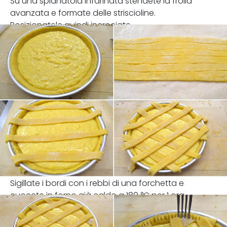
Su una spianatoia infarinata stendete la frolla
avanzata e formate delle striscioline.
Posizionatele quindi incrociate.
Sigillate i bordi con i rebbi di una forchetta e
cuocete in forno già caldo a 180 °C per 1 ora.