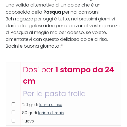
una valida alternativa di un dolce che è un
Pasqua
caposaldo della
per noi campani.
Beh ragazze per oggi è tutto, nei prossimi giorni vi
darò altre golose idee per realizzare il vostro pranzo
di Pasqua al meglio ma per adesso, se volete,
cimentatevi con questo delizioso dolce di riso.
Bacini e buona giornata :*
Dosi per
1 stampo da 24
cm
Per la pasta frolla
120 gr di
farina di riso
80 gr di
farina di mais
1 uovo