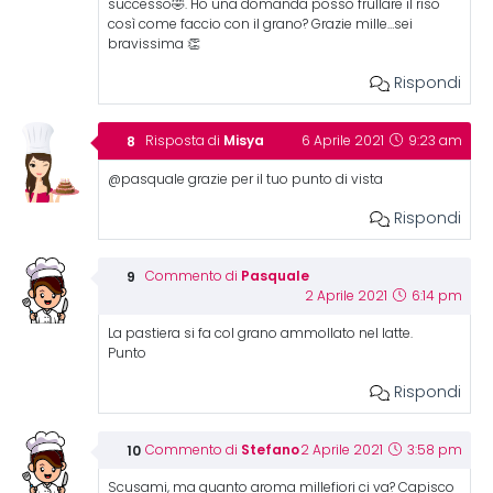
successo🤣. Ho una domanda posso frullare il riso
così come faccio con il grano? Grazie mille…sei
bravissima 👏
Rispondi
Misya
Risposta di
6 Aprile 2021
9:23 am
@pasquale grazie per il tuo punto di vista
Rispondi
Pasquale
Commento di
2 Aprile 2021
6:14 pm
La pastiera si fa col grano ammollato nel latte.
Punto
Rispondi
Stefano
Commento di
2 Aprile 2021
3:58 pm
Scusami, ma quanto aroma millefiori ci va? Capisco