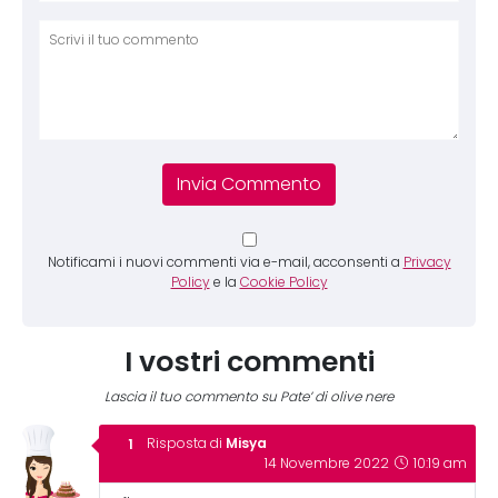
Comm
Notificami i nuovi commenti via e-mail, acconsenti a
Privacy
Policy
e la
Cookie Policy
I vostri commenti
Lascia il tuo commento su Pate’ di olive nere
Misya
Risposta di
14 Novembre 2022
10:19 am