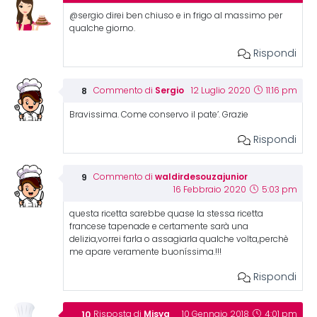
@sergio direi ben chiuso e in frigo al massimo per
qualche giorno.
Rispondi
Sergio
Commento di
12 Luglio 2020
11:16 pm
Bravissima. Come conservo il pate’. Grazie
Rispondi
waldirdesouzajunior
Commento di
16 Febbraio 2020
5:03 pm
questa ricetta sarebbe quase la stessa ricetta
francese tapenade e certamente sarà una
delizia,vorrei farla o assagiarla qualche volta,perchè
me apare veramente buoníssima.!!!
Rispondi
Misya
Risposta di
10 Gennaio 2018
4:01 pm