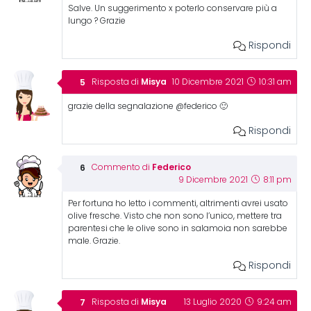
Salve. Un suggerimento x poterlo conservare più a
lungo ? Grazie
Rispondi
Misya
Risposta di
10 Dicembre 2021
10:31 am
grazie della segnalazione @federico 🙂
Rispondi
Federico
Commento di
9 Dicembre 2021
8:11 pm
Per fortuna ho letto i commenti, altrimenti avrei usato
olive fresche. Visto che non sono l’unico, mettere tra
parentesi che le olive sono in salamoia non sarebbe
male. Grazie.
Rispondi
Misya
Risposta di
13 Luglio 2020
9:24 am