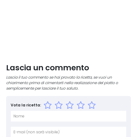
Lascia un commento
Lascia il tuo commento se hai provato la ricetta, se vuoi un
chiarimento prima di cimentarti nella realizzazione del piatto o
semplicemente per lasciare il tuo saluto.
Vota la ricetta:
Nome
E-mai
Sito 