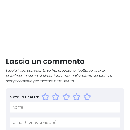
Lascia un commento
Lascia il tuo commento se hai provato la ricetta, se vuoi un
chiarimento prima di cimentarti nella realizzazione del piatto o
semplicemente per lasciare il tuo saluto.
Vota la ricetta:
Nome
E-mai
Sito 