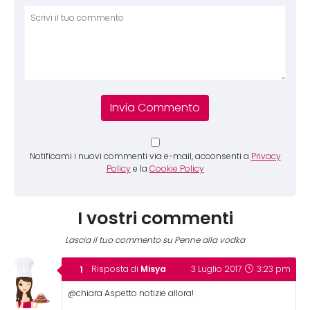
Comm
Notificami i nuovi commenti via e-mail, acconsenti a
Privacy
Policy
e la
Cookie Policy
I vostri commenti
Lascia il tuo commento su Penne alla vodka
Misya
Risposta di
3 Luglio 2017
3:23 pm
@chiara Aspetto notizie allora!