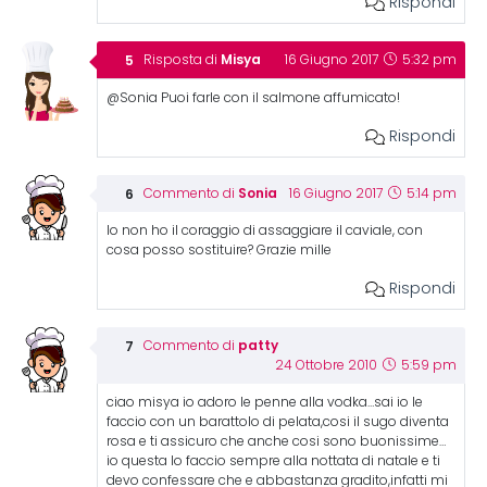
Rispondi
Misya
Risposta di
16 Giugno 2017
5:32 pm
@Sonia Puoi farle con il salmone affumicato!
Rispondi
Sonia
Commento di
16 Giugno 2017
5:14 pm
Io non ho il coraggio di assaggiare il caviale, con
cosa posso sostituire? Grazie mille
Rispondi
patty
Commento di
24 Ottobre 2010
5:59 pm
ciao misya io adoro le penne alla vodka…sai io le
faccio con un barattolo di pelata,cosi il sugo diventa
rosa e ti assicuro che anche cosi sono buonissime…
io questa lo faccio sempre alla nottata di natale e ti
devo confessare che e abbastanza gradito,infatti mi