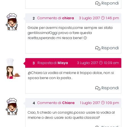
Rispondi
chiara
Commento di
3 Luglio 2017
1:46 pm
Grazie per avermi risposto,come sempre sei stata
gentilissima!Oggi provo a fare questa
ricetta,sperando mi riesca bene! 🙂
Rispondi
Misya
Risposta di
3 Luglio 2017
10:09 am
@Chiara La vodka al melone è troppo dolce, non si
sposa bene con la pasta…
Rispondi
Chiara
Commento di
1 Luglio 2017
1:09 pm
Ciao, ti chiedo un consiglio,posso usare la vodka al
melone o devo usare solo quella classica?