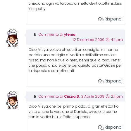
chiedono ogni volta cosa ci metto dentro…ottimi….kiss
kiss patty
Rispondi
ylenia
Commento di
12 Dicembre 2009
4:11 pm
Ciao Misya, volevo chiederti un consiglio: mi hanno
portato una bottiglia di vodka e dell’ottimo caviale
russo, ma non è quello nero, bensì quello rosa. Pensi
che possa andare bene per questa pasta? Grazie per
la risposta e complimenti
Rispondi
Cinzia D.
Commento di
3 Aprile 2009
2:11 pm
Ciao Misya, che bel primo piatto… di gran effetto! Ho
visto anche la versione di Daniela, ovvero le penne
con la vodka blu… effetto stupendo!
Rispondi