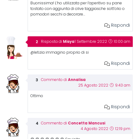
Buonissima! L’ho utilizzata per l’aperitivo su pane
tostato con aggiunta di olive taggiasche sott’olio o
pomodori secchi a decorare…
Rispondi
Misya
Risposta di
1 Settembre 2022
10:00 am
@letizia immagino proprio di si
Rispondi
Annalisa
Commento di
25 Agosto 2022
9:43 am
Ottimo
Rispondi
Concetta Mancusi
Commento di
4 Agosto 2022
12:19 pm