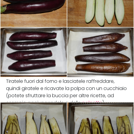
Tiratele fuori dal forno e lasciatele raffreddare,
quindi giratele e ricavate la polpa con un cucchiaio
(potete sfruttare la buccia per altre ricette, ad
esempio aggiungendole a delle
polpette
).