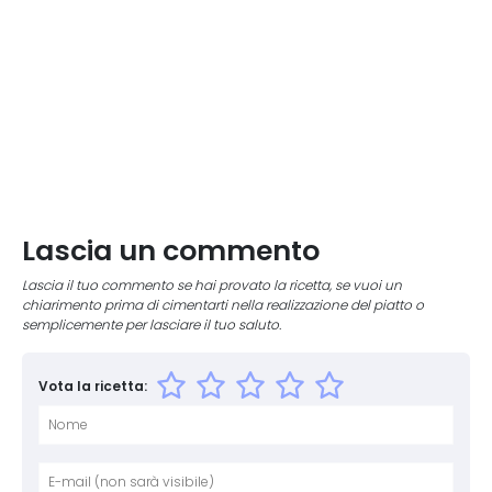
Lascia un commento
Lascia il tuo commento se hai provato la ricetta, se vuoi un
chiarimento prima di cimentarti nella realizzazione del piatto o
semplicemente per lasciare il tuo saluto.
Vota la ricetta:
Nome
E-mai
Sito 