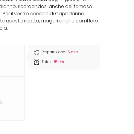
vedranno, ricordandosi anche del famoso
. Per il vostro cenone di Capodanno
zate questa ricetta, magari anche con il loro
ola.
Preparazione:
15 min
Totale:
15 min
a