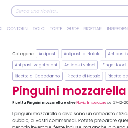
I
CONTORNI
DOLCI
TORTE
GUIDE
RICETTARI
INGREDIEN
e
Categorie
Antipasti
Antipasti di Natale
Antipasti 
Antipasti vegetariani
Antipasti veloci
Finger food
Ricette di Capodanno
Ricette di Natale
Ricette p
Pinguini mozzarella 
Ricetta Pinguini mozzarella e olive
Flavia Imperatore
del 27-12-201
I pinguini mozzarella e olive sono un antipasto sfizi
dubbio, ai vostri commensali. Potete preparare questi
periodo invernale, feste incluse, ma anche in piena es