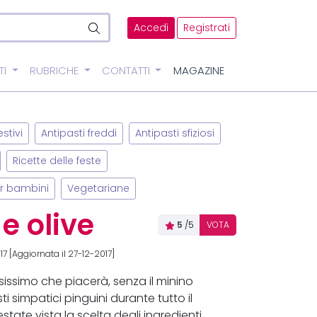
Accedi
Registrati
TI
RUBRICHE
CONTATTI
MAGAZINE
estivi
Antipasti freddi
Antipasti sfiziosi
Ricette delle feste
er bambini
Vegetariane
e olive
5
/5
VOTA
7 [Aggiornata il 27-12-2017]
osissimo che piacerà, senza il minino
 simpatici pinguini durante tutto il
tate vista la scelta degli ingredienti.