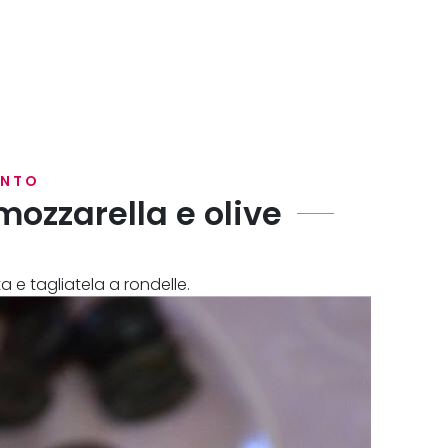
ENTO
mozzarella e olive
a e tagliatela a rondelle.
zarelle.