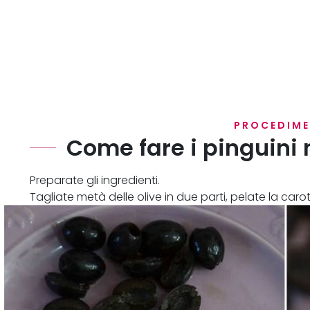
PROCEDIM
Come fare i pinguini 
Preparate gli ingredienti.
Tagliate metà delle olive in due parti, pelate la carot
Spalmate un po' di philadelphia su un lato delle moz