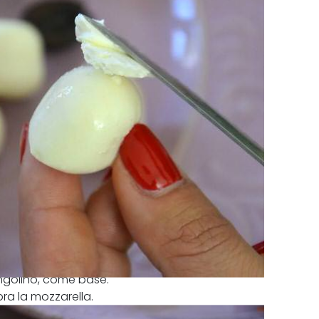
iangolino, come base.
ra la mozzarella.
ed infilzatene una per formare la testa.