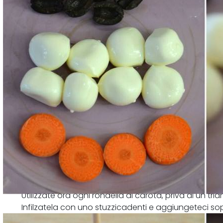
Utilizzate ora ogni rondella di carota, priva di un tr
Infilzatela con uno stuzzicadenti e aggiungeteci sop
Attaccate sul formaggio due metà di olive, per lato, 